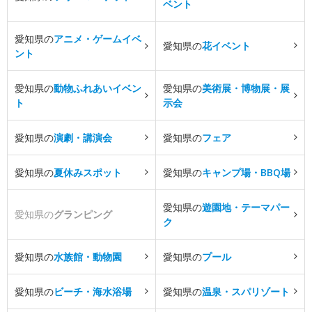
ベント
愛知県の
アニメ・ゲームイベ
愛知県の
花イベント
ント
愛知県の
動物ふれあいイベン
愛知県の
美術展・博物展・展
ト
示会
愛知県の
演劇・講演会
愛知県の
フェア
愛知県の
夏休みスポット
愛知県の
キャンプ場・BBQ場
愛知県の
遊園地・テーマパー
愛知県の
グランピング
ク
愛知県の
水族館・動物園
愛知県の
プール
愛知県の
ビーチ・海水浴場
愛知県の
温泉・スパリゾート