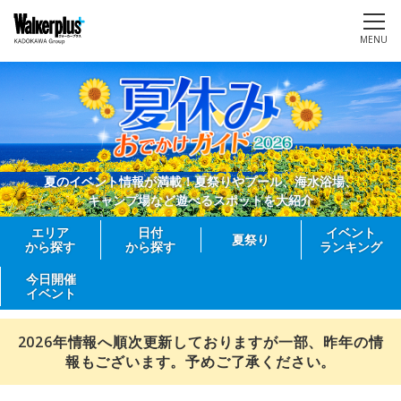
MENU
夏のイベント情報が満載！夏祭りやプール、海水浴場、
キャンプ場など遊べるスポットを大紹介
エリア
日付
イベント
夏祭り
から探す
から探す
ランキング
今日開催
イベント
2026年情報へ順次更新しておりますが一部、昨年の情
報もございます。予めご了承ください。