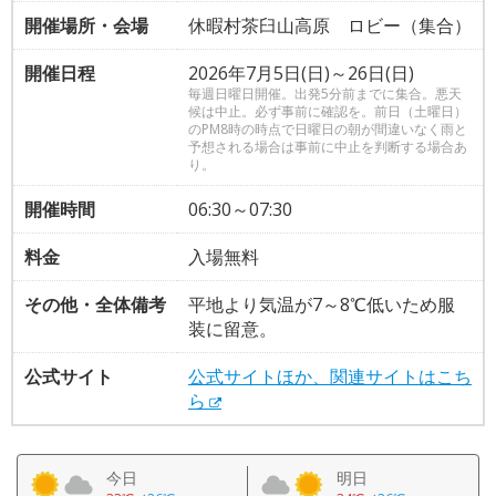
開催場所・会場
休暇村茶臼山高原 ロビー（集合）
開催日程
2026年7月5日(日)～26日(日)
毎週日曜日開催。出発5分前までに集合。悪天
候は中止。必ず事前に確認を。前日（土曜日）
のPM8時の時点で日曜日の朝が間違いなく雨と
予想される場合は事前に中止を判断する場合あ
り。
開催時間
06:30～07:30
料金
入場無料
その他・全体備考
平地より気温が7～8℃低いため服
装に留意。
公式サイト
公式サイトほか、関連サイトはこち
ら
今日
明日