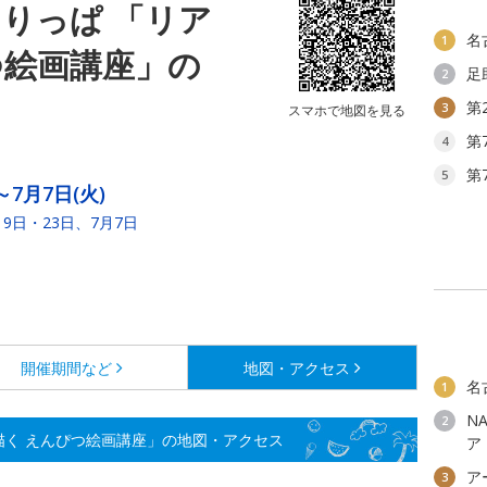
りっぱ 「リア
名
1
つ絵画講座」の
足
2
第
3
スマホで地図を見る
第
4
第
5
～7月7日(火)
月9日・23日、7月7日
開催期間など
地図・アクセス
名
1
N
2
描く えんぴつ絵画講座」の地図・アクセス
ア
ア
3