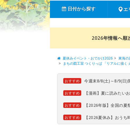
日付から探す
エ
2026年情報へ
夏休みイベント・おでかけ2026
東海の
まちの図工室 つくりっぱ 「リアルに描く
今週末8/8(土)～8/9
おすすめ
【漫画】夏に読みたい
おすすめ
【2026年版】全国の
おすすめ
【2026夏休み】おう
おすすめ