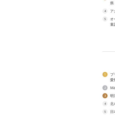
県
ア
4
オ
5
童
ブ
1
愛
Ma
2
明
3
北
4
日
5