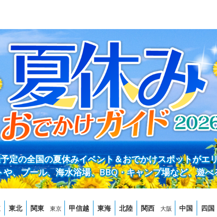
開催予定の全国の夏休みイベント＆おでかけスポットがエ
トや、プール、海水浴場、BBQ・キャンプ場など、遊べ
道
東北
関東
甲信越
東海
北陸
関西
中国
四国
東京
大阪