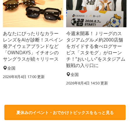
あなたにぴったりなカラー
今週末開幕！Ｊリーグのス
レンズをAIが診断！スペイン
タジアムグルメ約2000店舗
発アイウェアブランドなど
をガイドする食べログサー
「OWNDAYS」イチオシの
ビス「スタモグ」がローン
サングラスが続々リリース
チ！“おいしい”をスタジアム
観戦の入り口に
全国
全国
2026年8月4日 17:00
更新
2026年8月4日 14:50
更新
夏休みのイベント・おでかけトピックスをもっと見る