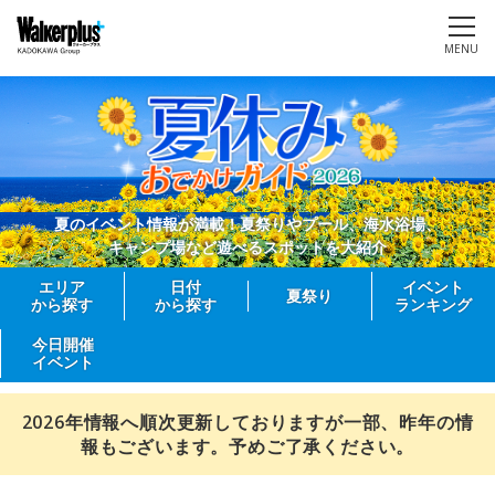
MENU
夏のイベント情報が満載！夏祭りやプール、海水浴場、
キャンプ場など遊べるスポットを大紹介
エリア
日付
イベント
夏祭り
から探す
から探す
ランキング
今日開催
イベント
2026年情報へ順次更新しておりますが一部、昨年の情
報もございます。予めご了承ください。