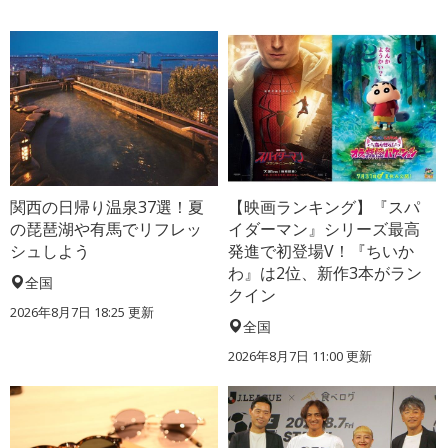
関西の日帰り温泉37選！夏
【映画ランキング】『スパ
の琵琶湖や有馬でリフレッ
イダーマン』シリーズ最高
シュしよう
発進で初登場V！『ちいか
わ』は2位、新作3本がラン
全国
クイン
2026年8月7日 18:25
更新
全国
2026年8月7日 11:00
更新