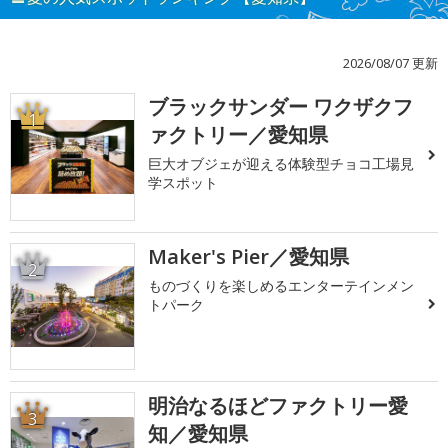
2026/08/07 更新
ブラックサンダー ワクザクフ
1
ァクトリー／愛知県
巨大オブジェが迎える体験型チョコ工場見
学スポット
Maker's Pier／愛知県
2
ものづくりを楽しめるエンターテインメン
トパーク
明治なるほどファクトリー愛
3
知／愛知県