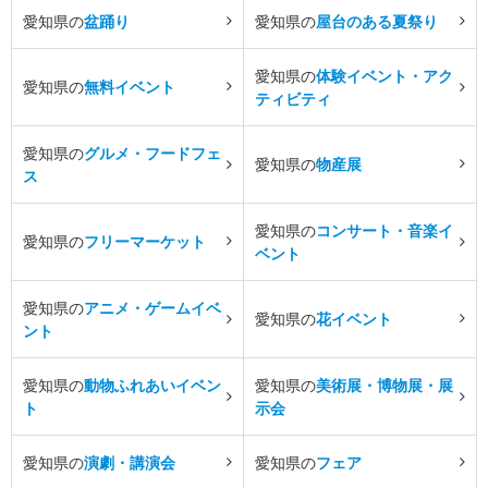
愛知県の
盆踊り
愛知県の
屋台のある夏祭り
愛知県の
体験イベント・アク
愛知県の
無料イベント
ティビティ
愛知県の
グルメ・フードフェ
愛知県の
物産展
ス
愛知県の
コンサート・音楽イ
愛知県の
フリーマーケット
ベント
愛知県の
アニメ・ゲームイベ
愛知県の
花イベント
ント
愛知県の
動物ふれあいイベン
愛知県の
美術展・博物展・展
ト
示会
愛知県の
演劇・講演会
愛知県の
フェア