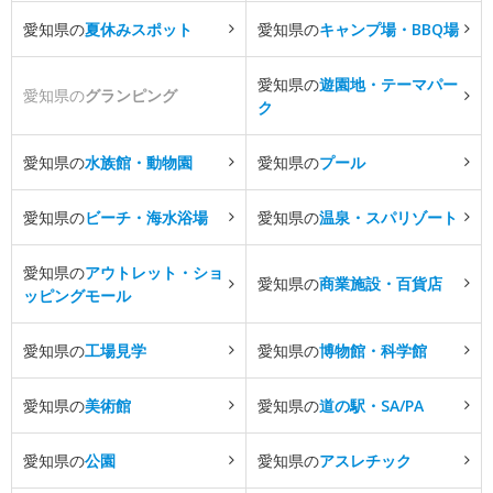
愛知県の
夏休みスポット
愛知県の
キャンプ場・BBQ場
愛知県の
遊園地・テーマパー
愛知県の
グランピング
ク
愛知県の
水族館・動物園
愛知県の
プール
愛知県の
ビーチ・海水浴場
愛知県の
温泉・スパリゾート
愛知県の
アウトレット・ショ
愛知県の
商業施設・百貨店
ッピングモール
愛知県の
工場見学
愛知県の
博物館・科学館
愛知県の
美術館
愛知県の
道の駅・SA/PA
愛知県の
公園
愛知県の
アスレチック