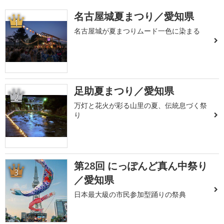
名古屋城夏まつり／愛知県
1
名古屋城が夏まつりムード一色に染まる
足助夏まつり／愛知県
2
万灯と花火が彩る山里の夏、伝統息づく祭
り
第28回 にっぽんど真ん中祭り
3
／愛知県
日本最大級の市民参加型踊りの祭典