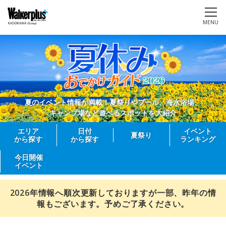
MENU
夏のイベント情報が満載！夏祭りやプール、海水浴場、
キャンプ場など遊べるスポットを大紹介
エリア
日付
イベント
夏祭り
から探す
から探す
ランキング
今日開催
イベント
2026年情報へ順次更新しておりますが一部、昨年の情
報もございます。予めご了承ください。