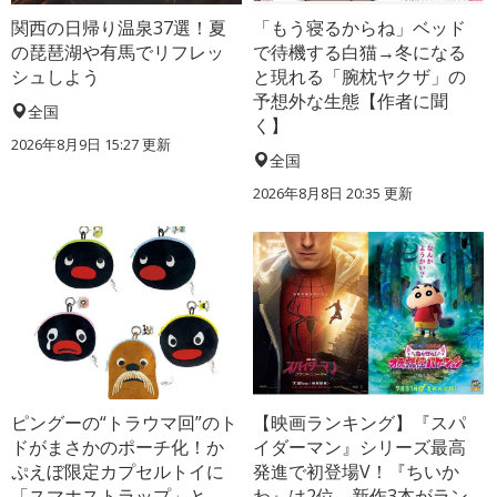
関西の日帰り温泉37選！夏
「もう寝るからね」ベッド
の琵琶湖や有馬でリフレッ
で待機する白猫→冬になる
シュしよう
と現れる「腕枕ヤクザ」の
予想外な生態【作者に聞
全国
く】
2026年8月9日 15:27
更新
全国
2026年8月8日 20:35
更新
ピングーの“トラウマ回”のト
【映画ランキング】『スパ
ドがまさかのポーチ化！か
イダーマン』シリーズ最高
ぷえぼ限定カプセルトイに
発進で初登場V！『ちいか
「スマホストラップ」と
わ』は2位、新作3本がラン