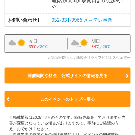
通]名鉄太田川駅南口より徒歩約1
分
お問い合わせ1
052-331-9966 メ～テレ事業
今日
明日
35℃
／
26℃
34℃
／
26℃
天気情報提供元：株式会社ライフビジネスウェザー
開催期間や料金、公式サイトの
情報を見る
このイベントのトップへ戻る
※掲載情報は2026年7月のものです。随時更新をしておりますが内
容が変更となっている場合がありますので、事前にご確認のう
え、おでかけください。
※自然災害の影響やその他諸事情により、イベントの開催情報、