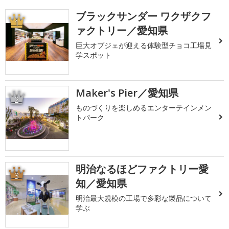
ブラックサンダー ワクザクフ
1
ァクトリー／愛知県
巨大オブジェが迎える体験型チョコ工場見
学スポット
Maker's Pier／愛知県
2
ものづくりを楽しめるエンターテインメン
トパーク
明治なるほどファクトリー愛
3
知／愛知県
明治最大規模の工場で多彩な製品について
学ぶ