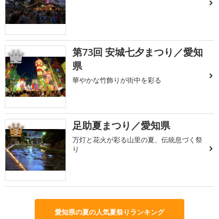
第73回 安城七夕まつり／愛知
2
県
華やかな竹飾りが街中を彩る
足助夏まつり／愛知県
3
万灯と花火が彩る山里の夏、伝統息づく祭
り
愛知県の夏の人気夏祭りランキング