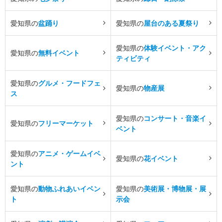
愛知県の
盆踊り
愛知県の
屋台のある夏祭り
愛知県の
体験イベント・アク
愛知県の
無料イベント
ティビティ
愛知県の
グルメ・フードフェ
愛知県の
物産展
ス
愛知県の
コンサート・音楽イ
愛知県の
フリーマーケット
ベント
愛知県の
アニメ・ゲームイベ
愛知県の
花イベント
ント
愛知県の
動物ふれあいイベン
愛知県の
美術展・博物展・展
ト
示会