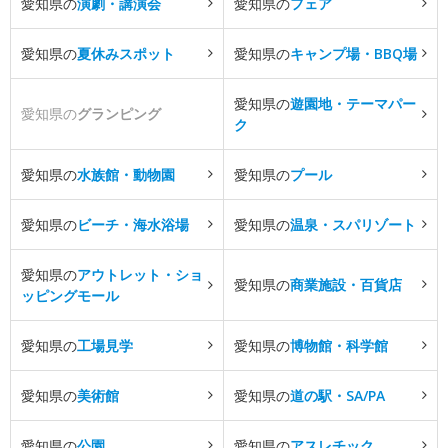
愛知県の
演劇・講演会
愛知県の
フェア
愛知県の
夏休みスポット
愛知県の
キャンプ場・BBQ場
愛知県の
遊園地・テーマパー
愛知県の
グランピング
ク
愛知県の
水族館・動物園
愛知県の
プール
愛知県の
ビーチ・海水浴場
愛知県の
温泉・スパリゾート
愛知県の
アウトレット・ショ
愛知県の
商業施設・百貨店
ッピングモール
愛知県の
工場見学
愛知県の
博物館・科学館
愛知県の
美術館
愛知県の
道の駅・SA/PA
愛知県の
公園
愛知県の
アスレチック