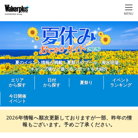
MENU
夏のイベント情報が満載！夏祭りやプール、海水浴場、
キャンプ場など遊べるスポットを大紹介
エリア
日付
イベント
夏祭り
から探す
から探す
ランキング
今日開催
イベント
2026年情報へ順次更新しておりますが一部、昨年の情
報もございます。予めご了承ください。