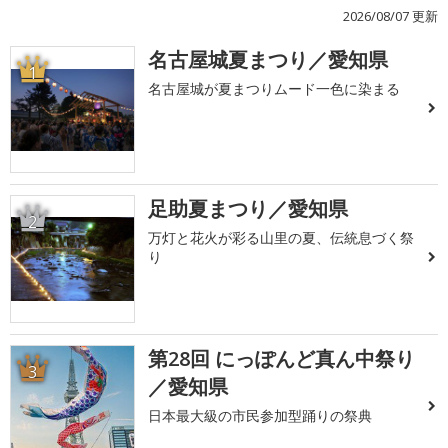
2026/08/07 更新
名古屋城夏まつり／愛知県
1
名古屋城が夏まつりムード一色に染まる
足助夏まつり／愛知県
2
万灯と花火が彩る山里の夏、伝統息づく祭
り
第28回 にっぽんど真ん中祭り
3
／愛知県
日本最大級の市民参加型踊りの祭典