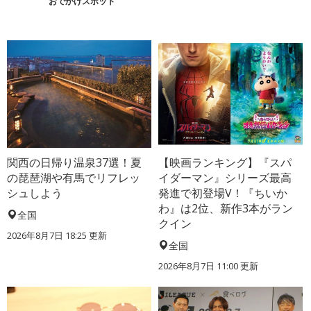
おでかけスポット
関西の日帰り温泉37選！夏
【映画ランキング】『スパ
の琵琶湖や有馬でリフレッ
イダーマン』シリーズ最高
シュしよう
発進で初登場V！『ちいか
わ』は2位、新作3本がラン
全国
クイン
2026年8月7日 18:25
更新
全国
2026年8月7日 11:00
更新