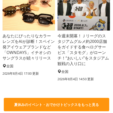
あなたにぴったりなカラー
今週末開幕！Ｊリーグのス
レンズをAIが診断！スペイン
タジアムグルメ約2000店舗
発アイウェアブランドなど
をガイドする食べログサー
「OWNDAYS」イチオシの
ビス「スタモグ」がローン
サングラスが続々リリース
チ！“おいしい”をスタジアム
観戦の入り口に
全国
全国
2026年8月4日 17:00
更新
2026年8月4日 14:50
更新
夏休みのイベント・おでかけトピックスをもっと見る