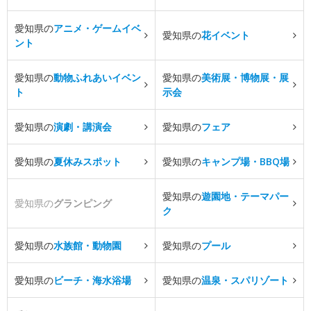
愛知県の
アニメ・ゲームイベ
愛知県の
花イベント
ント
愛知県の
動物ふれあいイベン
愛知県の
美術展・博物展・展
ト
示会
愛知県の
演劇・講演会
愛知県の
フェア
愛知県の
夏休みスポット
愛知県の
キャンプ場・BBQ場
愛知県の
遊園地・テーマパー
愛知県の
グランピング
ク
愛知県の
水族館・動物園
愛知県の
プール
愛知県の
ビーチ・海水浴場
愛知県の
温泉・スパリゾート