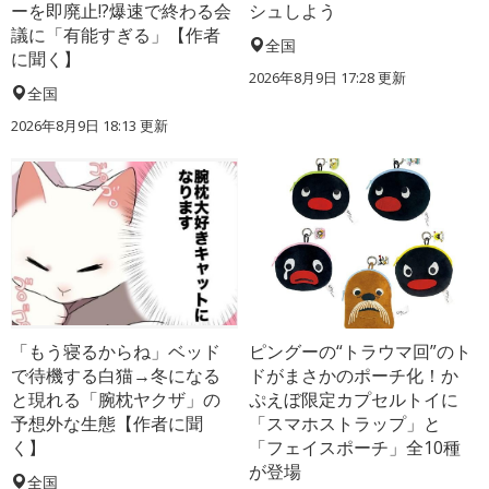
ーを即廃止!?爆速で終わる会
シュしよう
議に「有能すぎる」【作者
全国
に聞く】
2026年8月9日 17:28
更新
全国
2026年8月9日 18:13
更新
「もう寝るからね」ベッド
ピングーの“トラウマ回”のト
で待機する白猫→冬になる
ドがまさかのポーチ化！か
と現れる「腕枕ヤクザ」の
ぷえぼ限定カプセルトイに
予想外な生態【作者に聞
「スマホストラップ」と
く】
「フェイスポーチ」全10種
が登場
全国