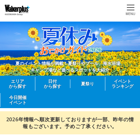
MENU
夏のイベント情報が満載！夏祭りやプール、海水浴場、
キャンプ場など遊べるスポットを大紹介
エリア
日付
イベント
夏祭り
から探す
から探す
ランキング
今日開催
イベント
2026年情報へ順次更新しておりますが一部、昨年の情
報もございます。予めご了承ください。