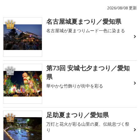
2026/08/08 更新
名古屋城夏まつり／愛知県
1
名古屋城が夏まつりムード一色に染まる
第73回 安城七夕まつり／愛知
2
県
華やかな竹飾りが街中を彩る
足助夏まつり／愛知県
3
万灯と花火が彩る山里の夏、伝統息づく祭
り