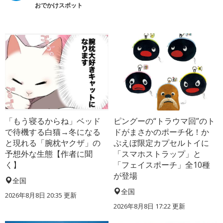
おでかけスポット
「もう寝るからね」ベッド
ピングーの“トラウマ回”のト
で待機する白猫→冬になる
ドがまさかのポーチ化！か
と現れる「腕枕ヤクザ」の
ぷえぼ限定カプセルトイに
予想外な生態【作者に聞
「スマホストラップ」と
く】
「フェイスポーチ」全10種
が登場
全国
全国
2026年8月8日 20:35
更新
2026年8月8日 17:22
更新