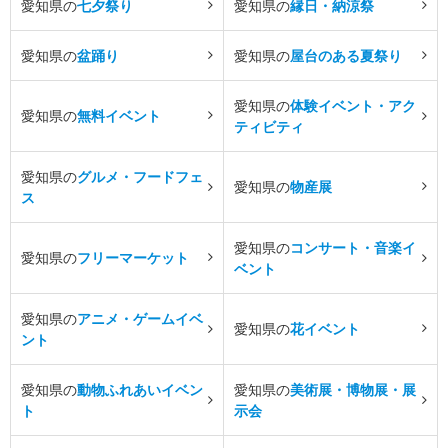
愛知県の
七夕祭り
愛知県の
縁日・納涼祭
愛知県の
盆踊り
愛知県の
屋台のある夏祭り
愛知県の
体験イベント・アク
愛知県の
無料イベント
ティビティ
愛知県の
グルメ・フードフェ
愛知県の
物産展
ス
愛知県の
コンサート・音楽イ
愛知県の
フリーマーケット
ベント
愛知県の
アニメ・ゲームイベ
愛知県の
花イベント
ント
愛知県の
動物ふれあいイベン
愛知県の
美術展・博物展・展
ト
示会