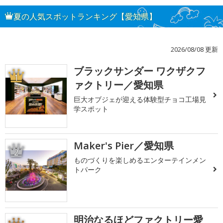
夏の人気スポットランキング【愛知県】
2026/08/08 更新
ブラックサンダー ワクザクフ
1
ァクトリー／愛知県
巨大オブジェが迎える体験型チョコ工場見
学スポット
Maker's Pier／愛知県
2
ものづくりを楽しめるエンターテインメン
トパーク
明治なるほどファクトリー愛