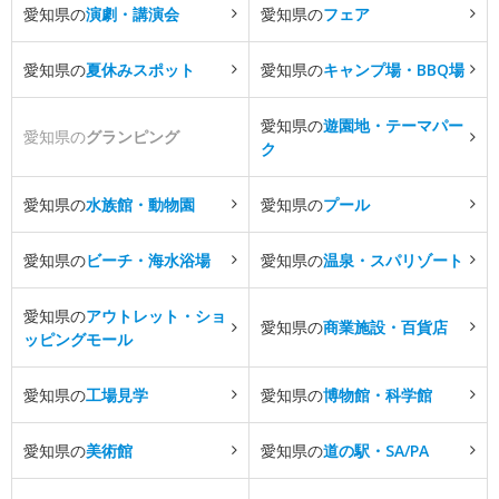
愛知県の
演劇・講演会
愛知県の
フェア
愛知県の
夏休みスポット
愛知県の
キャンプ場・BBQ場
愛知県の
遊園地・テーマパー
愛知県の
グランピング
ク
愛知県の
水族館・動物園
愛知県の
プール
愛知県の
ビーチ・海水浴場
愛知県の
温泉・スパリゾート
愛知県の
アウトレット・ショ
愛知県の
商業施設・百貨店
ッピングモール
愛知県の
工場見学
愛知県の
博物館・科学館
愛知県の
美術館
愛知県の
道の駅・SA/PA