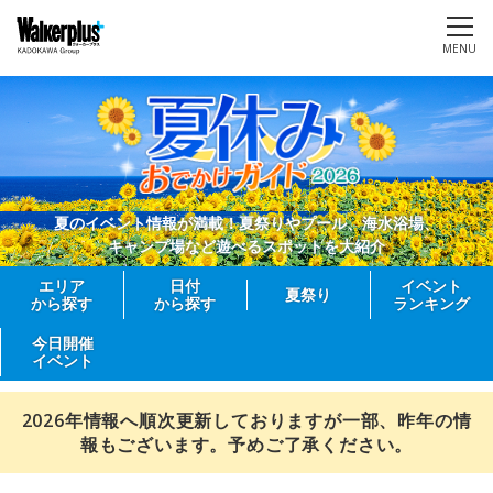
MENU
夏のイベント情報が満載！夏祭りやプール、海水浴場、
キャンプ場など遊べるスポットを大紹介
エリア
日付
イベント
夏祭り
から探す
から探す
ランキング
今日開催
イベント
2026年情報へ順次更新しておりますが一部、昨年の情
報もございます。予めご了承ください。