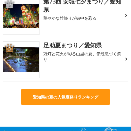
第73回 安城七夕まつり／愛知
2
県
華やかな竹飾りが街中を彩る
足助夏まつり／愛知県
3
万灯と花火が彩る山里の夏、伝統息づく祭
り
愛知県の夏の人気夏祭りランキング