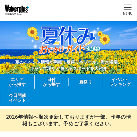
MENU
夏のイベント情報が満載！夏祭りやプール、海水浴場、
キャンプ場など遊べるスポットを大紹介
エリア
日付
イベント
夏祭り
から探す
から探す
ランキング
今日開催
イベント
2026年情報へ順次更新しておりますが一部、昨年の情
報もございます。予めご了承ください。