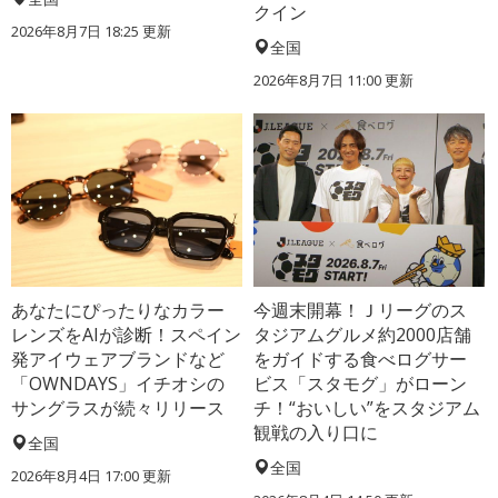
クイン
2026年8月7日 18:25
更新
全国
2026年8月7日 11:00
更新
あなたにぴったりなカラー
今週末開幕！Ｊリーグのス
レンズをAIが診断！スペイン
タジアムグルメ約2000店舗
発アイウェアブランドなど
をガイドする食べログサー
「OWNDAYS」イチオシの
ビス「スタモグ」がローン
サングラスが続々リリース
チ！“おいしい”をスタジアム
観戦の入り口に
全国
全国
2026年8月4日 17:00
更新