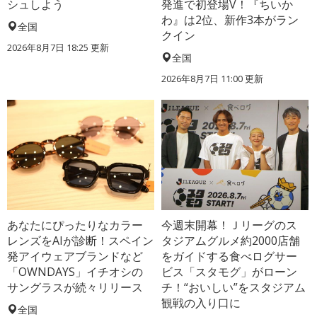
シュしよう
発進で初登場V！『ちいか
わ』は2位、新作3本がラン
全国
クイン
2026年8月7日 18:25
更新
全国
2026年8月7日 11:00
更新
あなたにぴったりなカラー
今週末開幕！Ｊリーグのス
レンズをAIが診断！スペイン
タジアムグルメ約2000店舗
発アイウェアブランドなど
をガイドする食べログサー
「OWNDAYS」イチオシの
ビス「スタモグ」がローン
サングラスが続々リリース
チ！“おいしい”をスタジアム
観戦の入り口に
全国