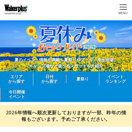
MENU
夏のイベント情報が満載！夏祭りやプール、海水浴場、
キャンプ場など遊べるスポットを大紹介
エリア
日付
イベント
夏祭り
から探す
から探す
ランキング
今日開催
イベント
2026年情報へ順次更新しておりますが一部、昨年の情
報もございます。予めご了承ください。