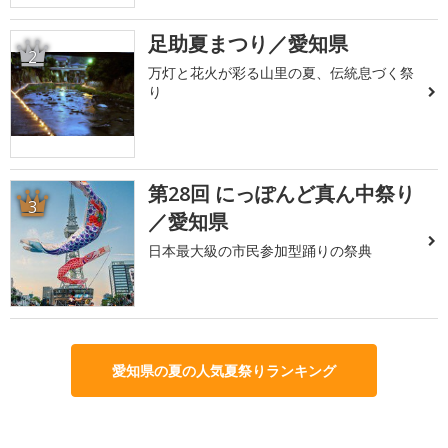
足助夏まつり／愛知県
2
万灯と花火が彩る山里の夏、伝統息づく祭
り
第28回 にっぽんど真ん中祭り
3
／愛知県
日本最大級の市民参加型踊りの祭典
愛知県の夏の人気夏祭りランキング