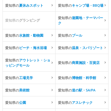
愛知県の
夏休みスポット
愛知県の
キャンプ場・BBQ場
愛知県の
遊園地・テーマパー
愛知県の
グランピング
ク
愛知県の
水族館・動物園
愛知県の
プール
愛知県の
ビーチ・海水浴場
愛知県の
温泉・スパリゾート
愛知県の
アウトレット・ショ
愛知県の
商業施設・百貨店
ッピングモール
愛知県の
工場見学
愛知県の
博物館・科学館
愛知県の
美術館
愛知県の
道の駅・SA/PA
愛知県の
公園
愛知県の
アスレチック