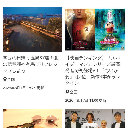
関西の日帰り温泉37選！夏
【映画ランキング】『スパ
の琵琶湖や有馬でリフレッ
イダーマン』シリーズ最高
シュしよう
発進で初登場V！『ちいか
わ』は2位、新作3本がラン
全国
クイン
2026年8月7日 18:25
更新
全国
2026年8月7日 11:00
更新