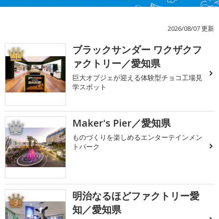
2026/08/07 更新
ブラックサンダー ワクザクフ
1
ァクトリー／愛知県
巨大オブジェが迎える体験型チョコ工場見
学スポット
Maker's Pier／愛知県
2
ものづくりを楽しめるエンターテインメン
トパーク
明治なるほどファクトリー愛
3
知／愛知県