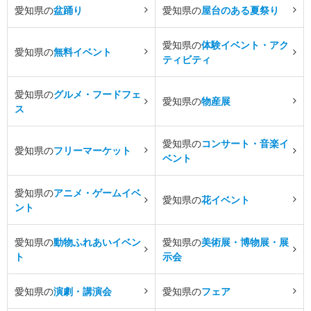
愛知県の
盆踊り
愛知県の
屋台のある夏祭り
愛知県の
体験イベント・アク
愛知県の
無料イベント
ティビティ
愛知県の
グルメ・フードフェ
愛知県の
物産展
ス
愛知県の
コンサート・音楽イ
愛知県の
フリーマーケット
ベント
愛知県の
アニメ・ゲームイベ
愛知県の
花イベント
ント
愛知県の
動物ふれあいイベン
愛知県の
美術展・博物展・展
ト
示会
愛知県の
演劇・講演会
愛知県の
フェア