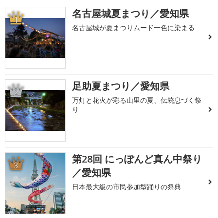
名古屋城夏まつり／愛知県
1
名古屋城が夏まつりムード一色に染まる
足助夏まつり／愛知県
2
万灯と花火が彩る山里の夏、伝統息づく祭
り
第28回 にっぽんど真ん中祭り
3
／愛知県
日本最大級の市民参加型踊りの祭典