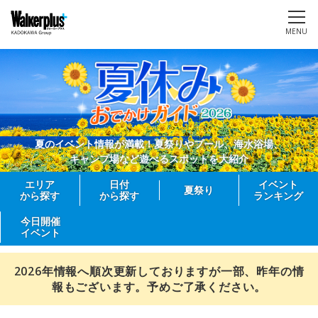
MENU
夏のイベント情報が満載！夏祭りやプール、海水浴場、
キャンプ場など遊べるスポットを大紹介
エリア
日付
イベント
夏祭り
から探す
から探す
ランキング
今日開催
イベント
2026年情報へ順次更新しておりますが一部、昨年の情
報もございます。予めご了承ください。