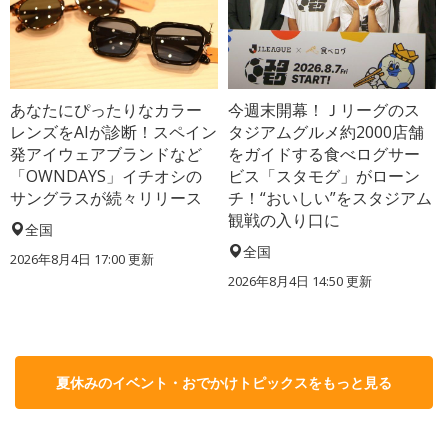
あなたにぴったりなカラー
今週末開幕！Ｊリーグのス
レンズをAIが診断！スペイン
タジアムグルメ約2000店舗
発アイウェアブランドなど
をガイドする食べログサー
「OWNDAYS」イチオシの
ビス「スタモグ」がローン
サングラスが続々リリース
チ！“おいしい”をスタジアム
観戦の入り口に
全国
全国
2026年8月4日 17:00
更新
2026年8月4日 14:50
更新
夏休みのイベント・おでかけトピックスをもっと見る