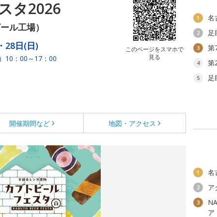
タ2026
名
1
ビール工場）
足
2
・28日(日)
第
3
このページをスマホで
見る
）10：00～17：00
第
4
足
5
開催期間など
地図・アクセス
名
1
ア
2
N
3
ア