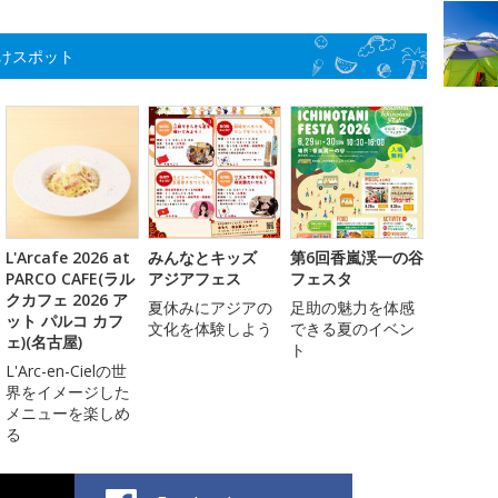
けスポット
L'Arcafe 2026 at
みんなとキッズ
第6回香嵐渓一の谷
PARCO CAFE(ラル
アジアフェス
フェスタ
クカフェ 2026 ア
夏休みにアジアの
足助の魅力を体感
ット パルコ カフ
文化を体験しよう
できる夏のイベン
ェ)(名古屋)
ト
L'Arc-en-Cielの世
界をイメージした
メニューを楽しめ
る