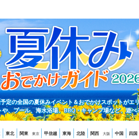
開催予定の全国の夏休みイベント＆おでかけスポットがエ
トや、プール、海水浴場、BBQ・キャンプ場など、遊べ
道
東北
関東
甲信越
東海
北陸
関西
中国
四国
東京
大阪