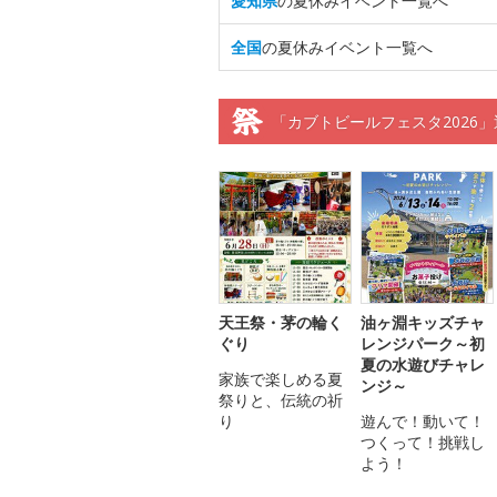
愛知県
の夏休みイベント一覧へ
全国
の夏休みイベント一覧へ
「カブトビールフェスタ2026
天王祭・茅の輪く
油ヶ淵キッズチャ
ぐり
レンジパーク～初
夏の水遊びチャレ
家族で楽しめる夏
ンジ～
祭りと、伝統の祈
り
遊んで！動いて！
つくって！挑戦し
よう！