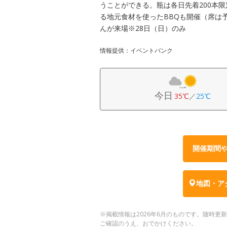
うことができる。瓶は各日先着200本
る地元食材を使ったBBQも開催（席は予
んが来場※28日（日）のみ
情報提供：イベントバンク
今日
35℃
／
25℃
開催期間
地図・ア
※掲載情報は2026年6月のものです。随時
ご確認のうえ、おでかけください。