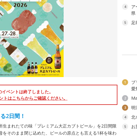
ア
4
県
足
5
ブ
1
愛
のイベントは終了しました。
ントはこちらからご確認ください。
Ma
2
明
3
る2日間！
北
4
所生まれたての味「プレミアム大正カブトビール」を2日間限
お
5
母をそのまま閉じ込めた、ビールの原点とも言える1杯を味わ