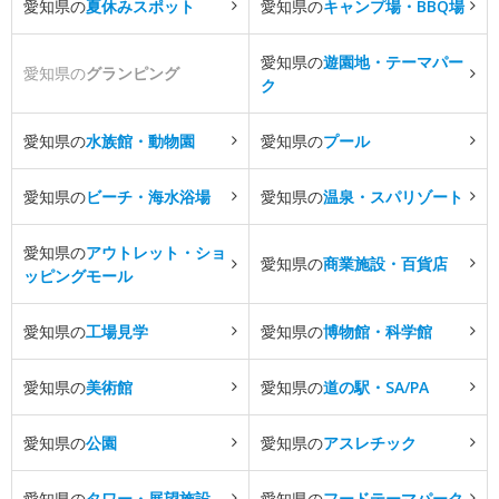
愛知県の
夏休みスポット
愛知県の
キャンプ場・BBQ場
愛知県の
遊園地・テーマパー
愛知県の
グランピング
ク
愛知県の
水族館・動物園
愛知県の
プール
愛知県の
ビーチ・海水浴場
愛知県の
温泉・スパリゾート
愛知県の
アウトレット・ショ
愛知県の
商業施設・百貨店
ッピングモール
愛知県の
工場見学
愛知県の
博物館・科学館
愛知県の
美術館
愛知県の
道の駅・SA/PA
愛知県の
公園
愛知県の
アスレチック
愛知県の
タワー・展望施設
愛知県の
フードテーマパーク