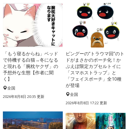
「もう寝るからね」ベッド
ピングーの“トラウマ回”のト
で待機する白猫→冬になる
ドがまさかのポーチ化！か
と現れる「腕枕ヤクザ」の
ぷえぼ限定カプセルトイに
予想外な生態【作者に聞
「スマホストラップ」と
く】
「フェイスポーチ」全10種
が登場
全国
全国
2026年8月8日 20:35
更新
2026年8月8日 17:22
更新