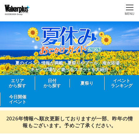
MENU
夏のイベント情報が満載！夏祭りやプール、海水浴場、
キャンプ場など遊べるスポットを大紹介
エリア
日付
イベント
夏祭り
から探す
から探す
ランキング
今日開催
イベント
2026年情報へ順次更新しておりますが一部、昨年の情
報もございます。予めご了承ください。