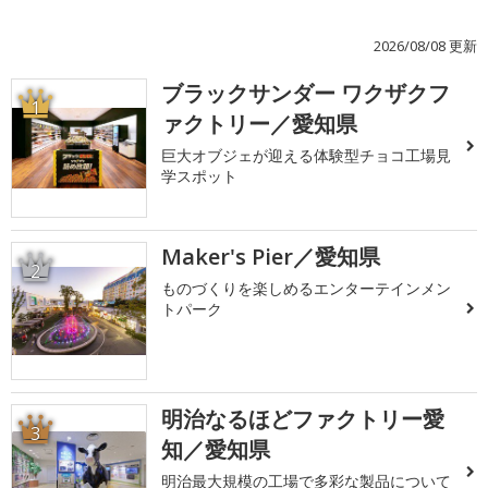
2026/08/08 更新
ブラックサンダー ワクザクフ
1
ァクトリー／愛知県
巨大オブジェが迎える体験型チョコ工場見
学スポット
Maker's Pier／愛知県
2
ものづくりを楽しめるエンターテインメン
トパーク
明治なるほどファクトリー愛
3
知／愛知県
明治最大規模の工場で多彩な製品について