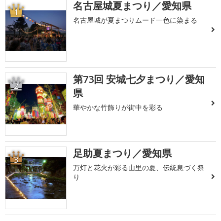
名古屋城夏まつり／愛知県
1
名古屋城が夏まつりムード一色に染まる
第73回 安城七夕まつり／愛知
2
県
華やかな竹飾りが街中を彩る
足助夏まつり／愛知県
3
万灯と花火が彩る山里の夏、伝統息づく祭
り