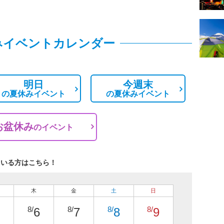
みイベントカレンダー
明日
今週末
の
夏休みイベント
の
夏休みイベント
お盆休み
の
イベント
ている方はこちら！
木
金
土
日
8/
8/
8/
8/
6
7
8
9