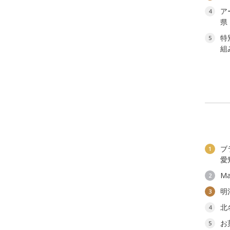
ア
4
県
特
5
組
ブ
1
愛
Ma
2
明
3
北
4
お
5