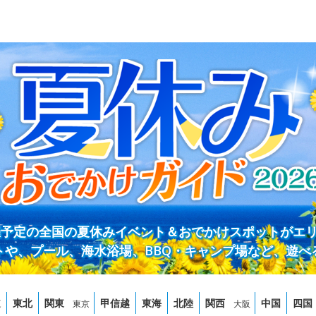
開催予定の全国の夏休みイベント＆おでかけスポットがエ
トや、プール、海水浴場、BBQ・キャンプ場など、遊べ
道
東北
関東
甲信越
東海
北陸
関西
中国
四国
東京
大阪