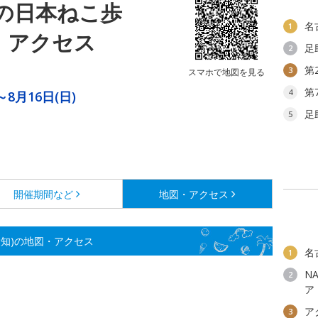
の日本ねこ歩
名
1
・アクセス
足
2
第
3
スマホで地図を見る
第
4
～8月16日(日)
足
5
開催期間など
地図・アクセス
知)の地図・アクセス
名
1
N
2
ア
ア
3