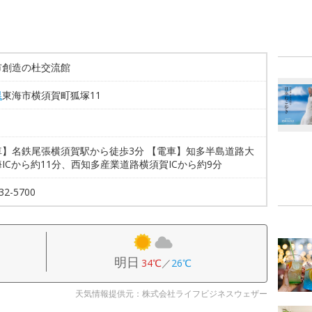
市創造の杜交流館
県
東海市横須賀町狐塚11
車】名鉄尾張横須賀駅から徒歩3分 【電車】知多半島道路大
ICから約11分、西知多産業道路横須賀ICから約9分
32-5700
明日
34℃
／
26℃
天気情報提供元：株式会社ライフビジネスウェザー