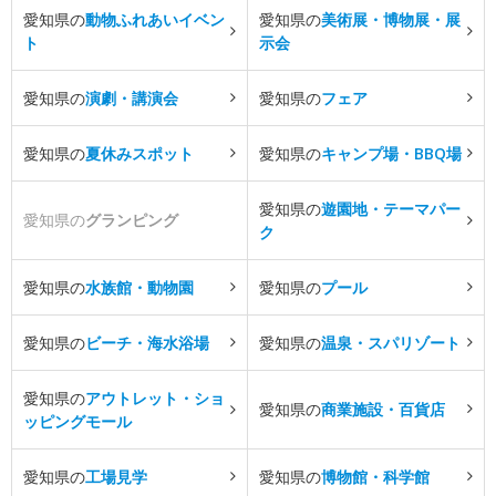
愛知県の
動物ふれあいイベン
愛知県の
美術展・博物展・展
ト
示会
愛知県の
演劇・講演会
愛知県の
フェア
愛知県の
夏休みスポット
愛知県の
キャンプ場・BBQ場
愛知県の
遊園地・テーマパー
愛知県の
グランピング
ク
愛知県の
水族館・動物園
愛知県の
プール
愛知県の
ビーチ・海水浴場
愛知県の
温泉・スパリゾート
愛知県の
アウトレット・ショ
愛知県の
商業施設・百貨店
ッピングモール
愛知県の
工場見学
愛知県の
博物館・科学館