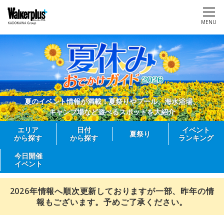
MENU
夏のイベント情報が満載！夏祭りやプール、海水浴場、
キャンプ場など遊べるスポットを大紹介
エリア
日付
イベント
夏祭り
から探す
から探す
ランキング
今日開催
イベント
2026年情報へ順次更新しておりますが一部、昨年の情
報もございます。予めご了承ください。