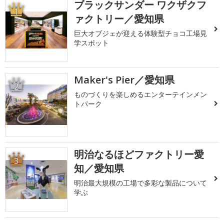
ブラックサンダー ワクザクフ
1
ァクトリー／愛知県
巨大オブジェが迎える体験型チョコ工場見
学スポット
Maker's Pier／愛知県
2
ものづくりを楽しめるエンターテインメン
トパーク
明治なるほどファクトリー愛
3
知／愛知県
明治最大規模の工場で多彩な製品について
学ぶ