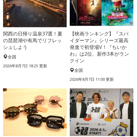
関西の日帰り温泉37選！夏
【映画ランキング】『スパ
の琵琶湖や有馬でリフレッ
イダーマン』シリーズ最高
シュしよう
発進で初登場V！『ちいか
わ』は2位、新作3本がラン
全国
クイン
2026年8月7日 18:25
更新
全国
2026年8月7日 11:00
更新