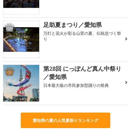
足助夏まつり／愛知県
2
万灯と花火が彩る山里の夏、伝統息づく祭
り
第28回 にっぽんど真ん中祭り
3
／愛知県
日本最大級の市民参加型踊りの祭典
愛知県の夏の人気夏祭りランキング