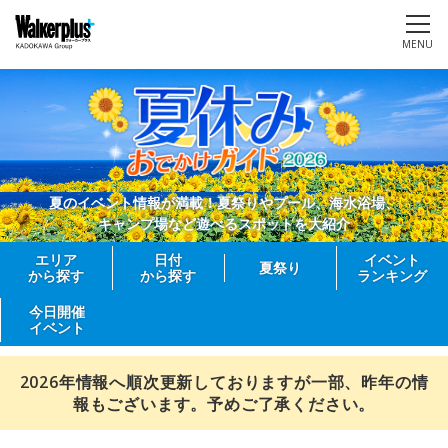
MENU
夏のイベント情報が満載！夏祭りやプール、海水浴場、
キャンプ場など遊べるスポットを大紹介
エリア
日付
イベント
夏祭り
から探す
から探す
ランキング
今日開催
イベント
2026年情報へ順次更新しておりますが一部、昨年の情
報もございます。予めご了承ください。