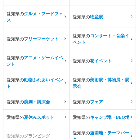
愛知県の
グルメ・フードフェ
愛知県の
物産展
ス
愛知県の
コンサート・音楽イ
愛知県の
フリーマーケット
ベント
愛知県の
アニメ・ゲームイベ
愛知県の
花イベント
ント
愛知県の
動物ふれあいイベン
愛知県の
美術展・博物展・展
ト
示会
愛知県の
演劇・講演会
愛知県の
フェア
愛知県の
夏休みスポット
愛知県の
キャンプ場・BBQ場
愛知県の
遊園地・テーマパー
愛知県の
グランピング