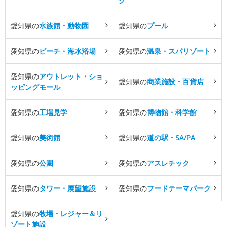
ク
愛知県の
水族館・動物園
愛知県の
プール
愛知県の
ビーチ・海水浴場
愛知県の
温泉・スパリゾート
愛知県の
アウトレット・ショ
愛知県の
商業施設・百貨店
ッピングモール
愛知県の
工場見学
愛知県の
博物館・科学館
愛知県の
美術館
愛知県の
道の駅・SA/PA
愛知県の
公園
愛知県の
アスレチック
愛知県の
タワー・展望施設
愛知県の
フードテーマパーク
愛知県の
牧場・レジャー＆リ
ゾート施設