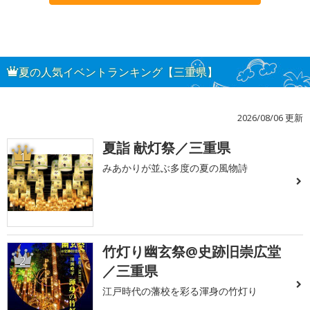
夏の人気イベントランキング【三重県】
2026/08/06 更新
夏詣 献灯祭／三重県
1
みあかりが並ぶ多度の夏の風物詩
竹灯り幽玄祭@史跡旧崇広堂
2
／三重県
江戸時代の藩校を彩る渾身の竹灯り