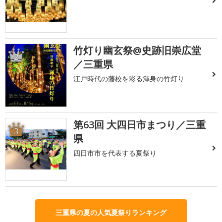
竹灯り幽玄祭@史跡旧崇広堂
2
／三重県
江戸時代の藩校を彩る渾身の竹灯り
第63回 大四日市まつり／三重
3
県
四日市市を代表する夏祭り
三重県の夏の人気夏祭りランキング