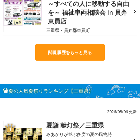
～すべての人に移動する自由
を～ 福祉車両相談会 in 員弁
東員店
三重県・員弁郡東員町
閲覧履歴をもっと見る
夏の人気夏祭りランキング【三重県】
2026/08/06 更新
夏詣 献灯祭／三重県
1
みあかりが並ぶ多度の夏の風物詩