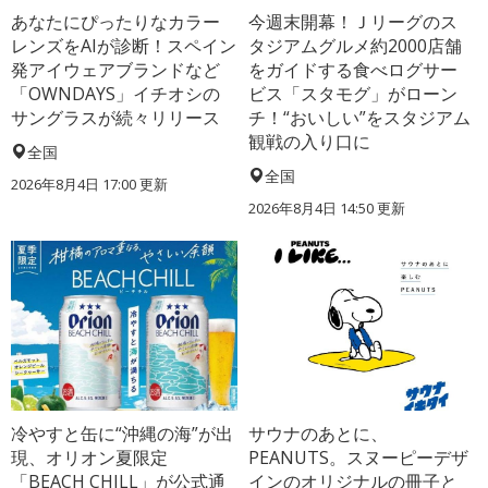
あなたにぴったりなカラー
今週末開幕！Ｊリーグのス
レンズをAIが診断！スペイン
タジアムグルメ約2000店舗
発アイウェアブランドなど
をガイドする食べログサー
「OWNDAYS」イチオシの
ビス「スタモグ」がローン
サングラスが続々リリース
チ！“おいしい”をスタジアム
観戦の入り口に
全国
全国
2026年8月4日 17:00
更新
2026年8月4日 14:50
更新
冷やすと缶に“沖縄の海”が出
サウナのあとに、
現、オリオン夏限定
PEANUTS。スヌーピーデザ
「BEACH CHILL」が公式通
インのオリジナルの冊子と