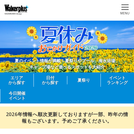
MENU
夏のイベント情報が満載！夏祭りやプール、海水浴場、
キャンプ場など遊べるスポットを大紹介
エリア
日付
イベント
夏祭り
から探す
から探す
ランキング
今日開催
イベント
2026年情報へ順次更新しておりますが一部、昨年の情
報もございます。予めご了承ください。