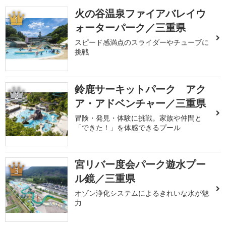
火の谷温泉ファイアバレイウ
1
ォーターパーク／三重県
スピード感満点のスライダーやチューブに
挑戦
鈴鹿サーキットパーク アク
2
ア・アドベンチャー／三重県
冒険・発見・体験に挑戦。家族や仲間と
「できた！」を体感できるプール
宮リバー度会パーク遊水プー
3
ル鏡／三重県
オゾン浄化システムによるきれいな水が魅
力