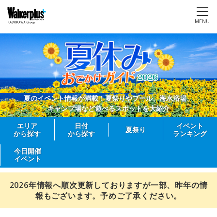
MENU
夏のイベント情報が満載！夏祭りやプール、海水浴場、
キャンプ場など遊べるスポットを大紹介
エリア
日付
イベント
夏祭り
から探す
から探す
ランキング
今日開催
イベント
2026年情報へ順次更新しておりますが一部、昨年の情
報もございます。予めご了承ください。