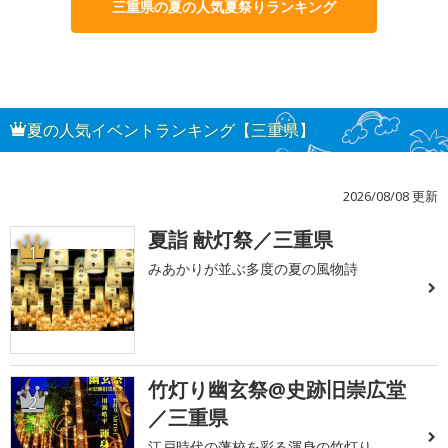
三重県の夏の人気夏祭りランキング
夏の人気イベントランキング【三重県】
2026/08/08 更新
夏詣 献灯祭／三重県
1
みあかりが並ぶ多度の夏の風物詩
竹灯り幽玄祭@史跡旧崇広堂
2
／三重県
江戸時代の藩校を彩る渾身の竹灯り