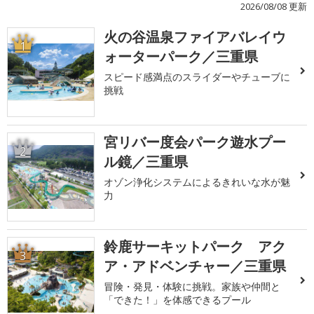
2026/08/08 更新
火の谷温泉ファイアバレイウ
1
ォーターパーク／三重県
スピード感満点のスライダーやチューブに
挑戦
宮リバー度会パーク遊水プー
2
ル鏡／三重県
オゾン浄化システムによるきれいな水が魅
力
鈴鹿サーキットパーク アク
3
ア・アドベンチャー／三重県
冒険・発見・体験に挑戦。家族や仲間と
「できた！」を体感できるプール