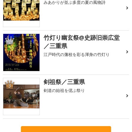
みあかりが並ぶ多度の夏の風物詩
竹灯り幽玄祭@史跡旧崇広堂
2
／三重県
江戸時代の藩校を彩る渾身の竹灯り
剣祖祭／三重県
3
剣道の始祖を偲ぶ祭り