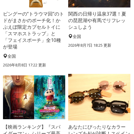
ピングーの“トラウマ回”のト
関西の日帰り温泉37選！夏
ドがまさかのポーチ化！か
の琵琶湖や有馬でリフレッ
ぷえぼ限定カプセルトイに
シュしよう
「スマホストラップ」と
全国
「フェイスポーチ」全10種
2026年8月7日 18:25
更新
が登場
全国
2026年8月8日 17:22
更新
【映画ランキング】『スパ
あなたにぴったりなカラー
イダーマン』シリーズ最高
レンズをAIが診断！スペイン