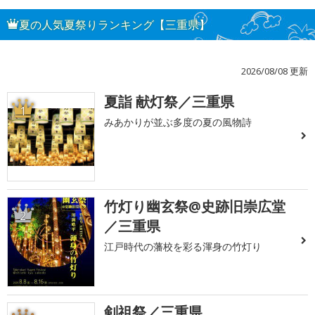
夏の人気夏祭りランキング【三重県】
2026/08/08 更新
夏詣 献灯祭／三重県
1
みあかりが並ぶ多度の夏の風物詩
竹灯り幽玄祭@史跡旧崇広堂
2
／三重県
江戸時代の藩校を彩る渾身の竹灯り
剣祖祭／三重県