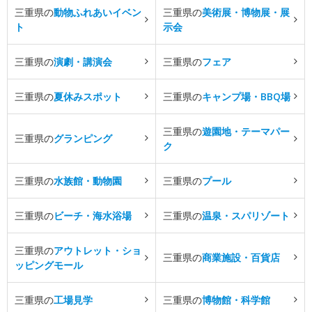
三重県の
動物ふれあいイベン
三重県の
美術展・博物展・展
ト
示会
三重県の
演劇・講演会
三重県の
フェア
三重県の
夏休みスポット
三重県の
キャンプ場・BBQ場
三重県の
遊園地・テーマパー
三重県の
グランピング
ク
三重県の
水族館・動物園
三重県の
プール
三重県の
ビーチ・海水浴場
三重県の
温泉・スパリゾート
三重県の
アウトレット・ショ
三重県の
商業施設・百貨店
ッピングモール
三重県の
工場見学
三重県の
博物館・科学館