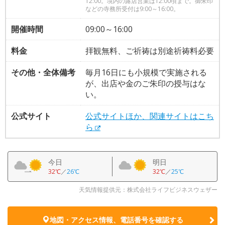
12:00。境内の露店営業は12:00頃まで。御朱印
などの寺務所受付は9:00～16:00。
開催時間
09:00～16:00
料金
拝観無料、ご祈祷は別途祈祷料必要
その他・全体備考
毎月16日にも小規模で実施される
が、出店や金のご朱印の授与はな
い。
公式サイト
公式サイトほか、関連サイトはこち
ら
今日
明日
32℃
／
26℃
32℃
／
25℃
天気情報提供元：株式会社ライフビジネスウェザー
地図・アクセス情報、電話番号を確認する