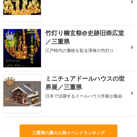
竹灯り幽玄祭@史跡旧崇広堂
2
／三重県
江戸時代の藩校を彩る渾身の竹灯り
ミニチュアドールハウスの世
3
界展／三重県
日本で活躍するドールハウス作家が集結
三重県の夏の人気イベントランキング