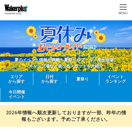
MENU
夏のイベント情報が満載！夏祭りやプール、海水浴場、
キャンプ場など遊べるスポットを大紹介
エリア
日付
イベント
夏祭り
から探す
から探す
ランキング
今日開催
イベント
2026年情報へ順次更新しておりますが一部、昨年の情
報もございます。予めご了承ください。