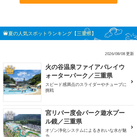
夏の人気スポットランキング【三重県】
2026/08/08 更新
火の谷温泉ファイアバレイウ
1
ォーターパーク／三重県
スピード感満点のスライダーやチューブに
挑戦
宮リバー度会パーク遊水プー
2
ル鏡／三重県
オゾン浄化システムによるきれいな水が魅
力