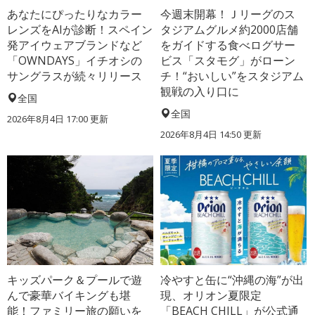
あなたにぴったりなカラー
今週末開幕！Ｊリーグのス
レンズをAIが診断！スペイン
タジアムグルメ約2000店舗
発アイウェアブランドなど
をガイドする食べログサー
「OWNDAYS」イチオシの
ビス「スタモグ」がローン
サングラスが続々リリース
チ！“おいしい”をスタジアム
観戦の入り口に
全国
全国
2026年8月4日 17:00
更新
2026年8月4日 14:50
更新
キッズパーク＆プールで遊
冷やすと缶に“沖縄の海”が出
んで豪華バイキングも堪
現、オリオン夏限定
能！ファミリー旅の願いを
「BEACH CHILL」が公式通