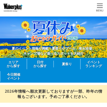
MENU
夏のイベント情報が満載！夏祭りやプール、海水浴場、
キャンプ場など遊べるスポットを大紹介
エリア
日付
イベント
夏祭り
から探す
から探す
ランキング
今日開催
イベント
2026年情報へ順次更新しておりますが一部、昨年の情
報もございます。予めご了承ください。