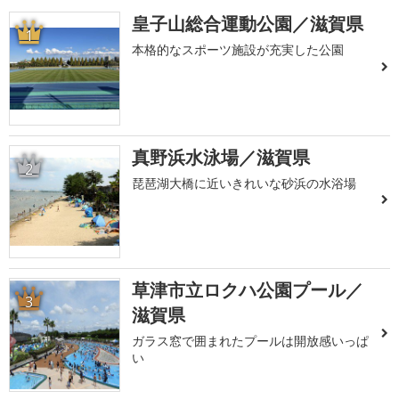
皇子山総合運動公園／滋賀県
1
本格的なスポーツ施設が充実した公園
真野浜水泳場／滋賀県
2
琵琶湖大橋に近いきれいな砂浜の水浴場
草津市立ロクハ公園プール／
3
滋賀県
ガラス窓で囲まれたプールは開放感いっぱ
い