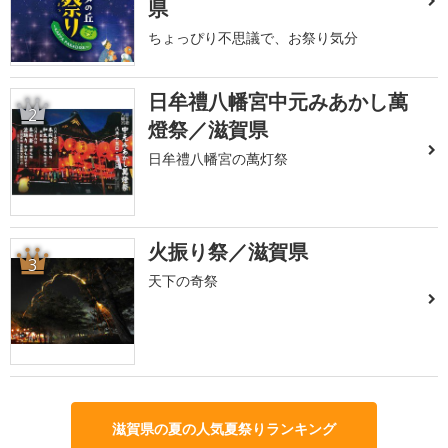
県
ちょっぴり不思議で、お祭り気分
日牟禮八幡宮中元みあかし萬
2
燈祭／滋賀県
日牟禮八幡宮の萬灯祭
火振り祭／滋賀県
3
天下の奇祭
滋賀県の夏の人気夏祭りランキング