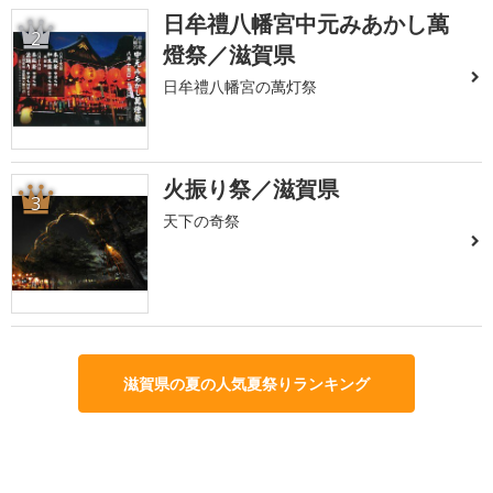
日牟禮八幡宮中元みあかし萬
2
燈祭／滋賀県
日牟禮八幡宮の萬灯祭
火振り祭／滋賀県
3
天下の奇祭
滋賀県の夏の人気夏祭りランキング