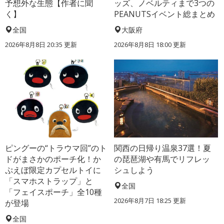
予想外な生態【作者に聞
ッズ、ノベルティまで3つの
く】
PEANUTSイベント総まとめ
全国
大阪府
2026年8月8日 20:35
更新
2026年8月8日 18:00
更新
ピングーの“トラウマ回”のト
関西の日帰り温泉37選！夏
ドがまさかのポーチ化！か
の琵琶湖や有馬でリフレッ
ぷえぼ限定カプセルトイに
シュしよう
「スマホストラップ」と
全国
「フェイスポーチ」全10種
2026年8月7日 18:25
更新
が登場
全国