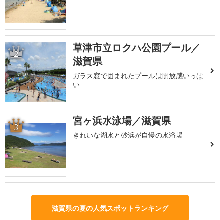
草津市立ロクハ公園プール／
2
滋賀県
ガラス窓で囲まれたプールは開放感いっぱ
い
宮ヶ浜水泳場／滋賀県
3
きれいな湖水と砂浜が自慢の水浴場
滋賀県の夏の人気スポットランキング