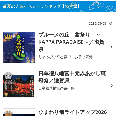
夏の人気イベントランキング【滋賀県】
2026/08/08 更新
ブルーメの丘 盆祭り ～
1
KAPPA PARADAISE～／滋賀
県
ちょっぴり不思議で、お祭り気分
日牟禮八幡宮中元みあかし萬
2
燈祭／滋賀県
日牟禮八幡宮の萬灯祭
ひまわり畑ライトアップ2026
3