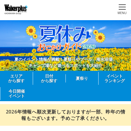
MENU
夏のイベント情報が満載！夏祭りやプール、海水浴場、
キャンプ場など遊べるスポットを大紹介
エリア
日付
イベント
夏祭り
から探す
から探す
ランキング
今日開催
イベント
2026年情報へ順次更新しておりますが一部、昨年の情
報もございます。予めご了承ください。