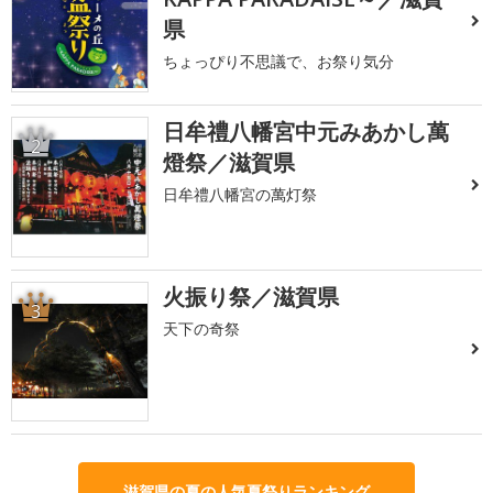
県
ちょっぴり不思議で、お祭り気分
日牟禮八幡宮中元みあかし萬
2
燈祭／滋賀県
日牟禮八幡宮の萬灯祭
火振り祭／滋賀県
3
天下の奇祭
滋賀県の夏の人気夏祭りランキング