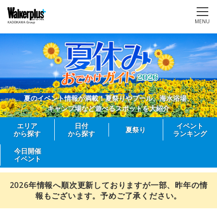
MENU
夏のイベント情報が満載！夏祭りやプール、海水浴場、
キャンプ場など遊べるスポットを大紹介
エリア
日付
イベント
夏祭り
から探す
から探す
ランキング
今日開催
イベント
2026年情報へ順次更新しておりますが一部、昨年の情
報もございます。予めご了承ください。