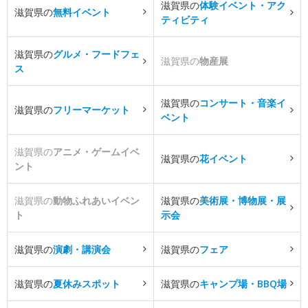
滋賀県の
体験イベント・アク
滋賀県の
無料イベント
ティビティ
滋賀県の
グルメ・フードフェ
滋賀県の
物産展
ス
滋賀県の
コンサート・音楽イ
滋賀県の
フリーマーケット
ベント
滋賀県の
アニメ・ゲームイベ
滋賀県の
花イベント
ント
滋賀県の
動物ふれあいイベン
滋賀県の
美術展・博物展・展
ト
示会
滋賀県の
演劇・講演会
滋賀県の
フェア
滋賀県の
夏休みスポット
滋賀県の
キャンプ場・BBQ場