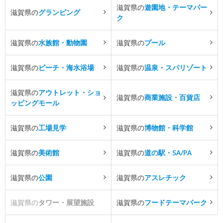
滋賀県の
遊園地・テーマパー
滋賀県の
グランピング
ク
滋賀県の
水族館・動物園
滋賀県の
プール
滋賀県の
ビーチ・海水浴場
滋賀県の
温泉・スパリゾート
滋賀県の
アウトレット・ショ
滋賀県の
商業施設・百貨店
ッピングモール
滋賀県の
工場見学
滋賀県の
博物館・科学館
滋賀県の
美術館
滋賀県の
道の駅・SA/PA
滋賀県の
公園
滋賀県の
アスレチック
滋賀県の
タワー・展望施設
滋賀県の
フードテーマパーク