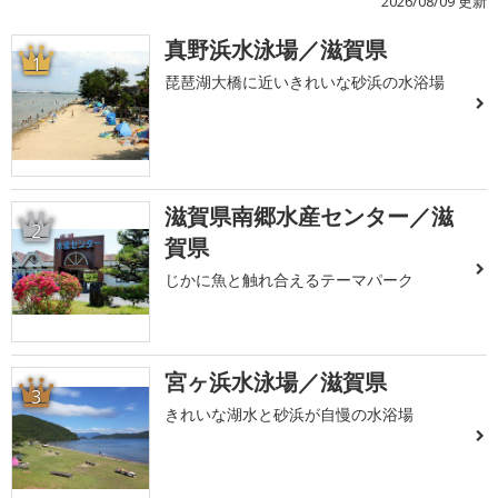
2026/08/09 更新
真野浜水泳場／滋賀県
1
琵琶湖大橋に近いきれいな砂浜の水浴場
滋賀県南郷水産センター／滋
2
賀県
じかに魚と触れ合えるテーマパーク
宮ヶ浜水泳場／滋賀県
3
きれいな湖水と砂浜が自慢の水浴場