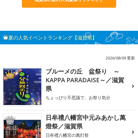
夏の人気イベントランキング【滋賀県】
2026/08/09 更新
ブルーメの丘 盆祭り ～
1
KAPPA PARADAISE～／滋賀
県
ちょっぴり不思議で、お祭り気分
日牟禮八幡宮中元みあかし萬
2
燈祭／滋賀県
日牟禮八幡宮の萬灯祭