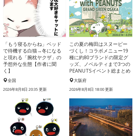
「もう寝るからね」ベッド
この夏の梅田はスヌーピー
で待機する白猫→冬になる
づくし！コラボメニュー19
と現れる「腕枕ヤクザ」の
種に約80ブランドの限定グ
予想外な生態【作者に聞
ッズ、ノベルティまで3つの
く】
PEANUTSイベント総まとめ
全国
大阪府
2026年8月8日 20:35
更新
2026年8月8日 18:00
更新