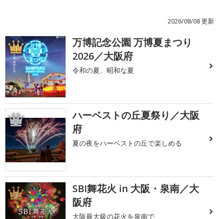
2026/08/08 更新
万博記念公園 万博夏まつり
1
2026／大阪府
令和の夏、昭和な夏
ハーベストの丘夏祭り／大阪
2
府
夏の夜をハーベストの丘で楽しめる
SBI舞花火 in 大阪・泉南／大
3
阪府
大阪最大級の花火を泉南で