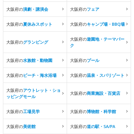
大阪府の
演劇・講演会
大阪府の
フェア
大阪府の
夏休みスポット
大阪府の
キャンプ場・BBQ場
大阪府の
遊園地・テーマパー
大阪府の
グランピング
ク
大阪府の
水族館・動物園
大阪府の
プール
大阪府の
ビーチ・海水浴場
大阪府の
温泉・スパリゾート
大阪府の
アウトレット・ショ
大阪府の
商業施設・百貨店
ッピングモール
大阪府の
工場見学
大阪府の
博物館・科学館
大阪府の
美術館
大阪府の
道の駅・SA/PA