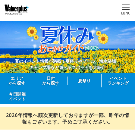
MENU
夏のイベント情報が満載！夏祭りやプール、海水浴場、
キャンプ場など遊べるスポットを大紹介
エリア
日付
イベント
夏祭り
から探す
から探す
ランキング
今日開催
イベント
2026年情報へ順次更新しておりますが一部、昨年の情
報もございます。予めご了承ください。