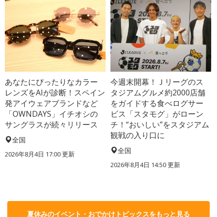
あなたにぴったりなカラー
今週末開幕！Ｊリーグのス
レンズをAIが診断！スペイン
タジアムグルメ約2000店舗
発アイウェアブランドなど
をガイドする食べログサー
「OWNDAYS」イチオシの
ビス「スタモグ」がローン
サングラスが続々リリース
チ！“おいしい”をスタジアム
観戦の入り口に
全国
全国
2026年8月4日 17:00
更新
2026年8月4日 14:50
更新
夏休みのイベント・おでかけトピックスをもっと見る