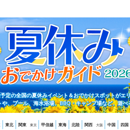
開催予定の全国の夏休みイベント＆おでかけスポットがエ
トや、プール、海水浴場、BBQ・キャンプ場など、遊べ
道
東北
関東
甲信越
東海
北陸
関西
中国
四国
東京
大阪