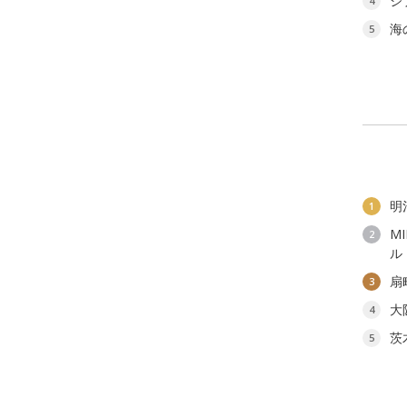
ジ
4
海
5
明
1
M
2
ル
扇
3
大
4
茨
5