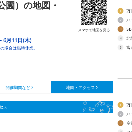
公園）の地図・
万
1
ハ
2
S
3
スマホで地図を見る
北
4
～6月11日(木)
富
候の場合は臨時休業。
5
開催期間など
地図・アクセス
万
1
セス
ハ
2
空
3