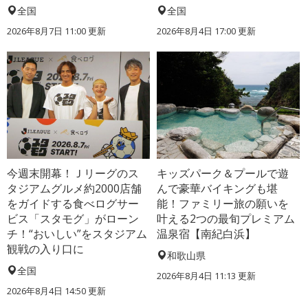
全国
全国
2026年8月7日 11:00
更新
2026年8月4日 17:00
更新
今週末開幕！Ｊリーグのス
キッズパーク＆プールで遊
タジアムグルメ約2000店舗
んで豪華バイキングも堪
をガイドする食べログサー
能！ファミリー旅の願いを
ビス「スタモグ」がローン
叶える2つの最旬プレミアム
チ！“おいしい”をスタジアム
温泉宿【南紀白浜】
観戦の入り口に
和歌山県
全国
2026年8月4日 11:13
更新
2026年8月4日 14:50
更新