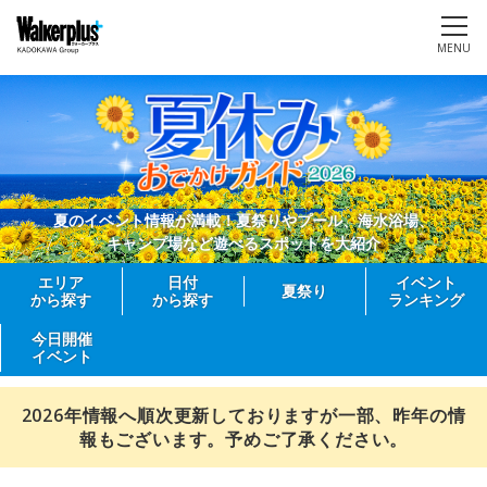
MENU
夏のイベント情報が満載！夏祭りやプール、海水浴場、
キャンプ場など遊べるスポットを大紹介
エリア
日付
イベント
夏祭り
から探す
から探す
ランキング
今日開催
イベント
2026年情報へ順次更新しておりますが一部、昨年の情
報もございます。予めご了承ください。