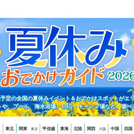
開催予定の全国の夏休みイベント＆おでかけスポットがエ
トや、プール、海水浴場、BBQ・キャンプ場など、遊べ
道
東北
関東
甲信越
東海
北陸
関西
中国
四国
東京
大阪