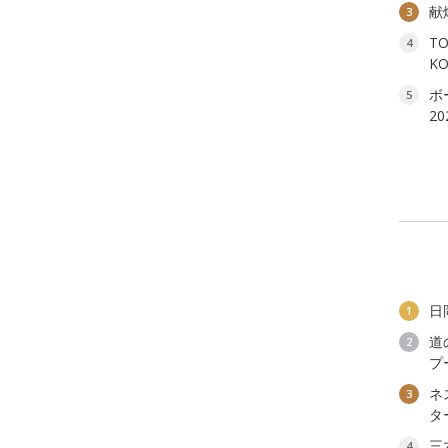
献
3
T
4
K
ボ
5
2
日
1
道
2
プ
ネ
3
タ
三
4