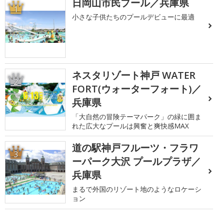
日岡山市民プール／兵庫県
1
小さな子供たちのプールデビューに最適
ネスタリゾート神戸 WATER
2
FORT(ウォーターフォート)／
兵庫県
「大自然の冒険テーマパーク」の緑に囲ま
れた広大なプールは興奮と爽快感MAX
道の駅神戸フルーツ・フラワ
3
ーパーク大沢 プールプラザ／
兵庫県
まるで外国のリゾート地のようなロケーシ
ョン