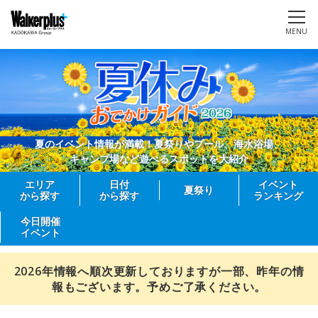
MENU
夏のイベント情報が満載！夏祭りやプール、海水浴場、
キャンプ場など遊べるスポットを大紹介
エリア
日付
イベント
夏祭り
から探す
から探す
ランキング
今日開催
イベント
2026年情報へ順次更新しておりますが一部、昨年の情
報もございます。予めご了承ください。