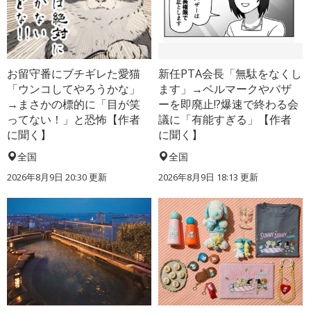
お留守番にブチギレた愛猫
新任PTA会長「無駄をなくし
「ウンコしてやろうかな」
ます」→ベルマークやバザ
→まさかの標的に「目が笑
ーを即廃止!?爆速で終わる会
ってない！」と恐怖【作者
議に「有能すぎる」【作者
に聞く】
に聞く】
全国
全国
2026年8月9日 20:30
更新
2026年8月9日 18:13
更新