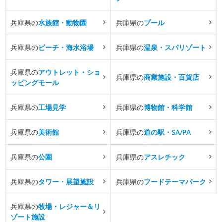
兵庫県の
水族館・動物園
兵庫県の
プール
兵庫県の
ビーチ・海水浴場
兵庫県の
温泉・スパリゾート
兵庫県の
アウトレット・ショ
兵庫県の
商業施設・百貨店
ッピングモール
兵庫県の
工場見学
兵庫県の
博物館・科学館
兵庫県の
美術館
兵庫県の
道の駅・SA/PA
兵庫県の
公園
兵庫県の
アスレチック
兵庫県の
タワー・展望施設
兵庫県の
フードテーマパーク
兵庫県の
牧場・レジャー＆リ
ゾート施設