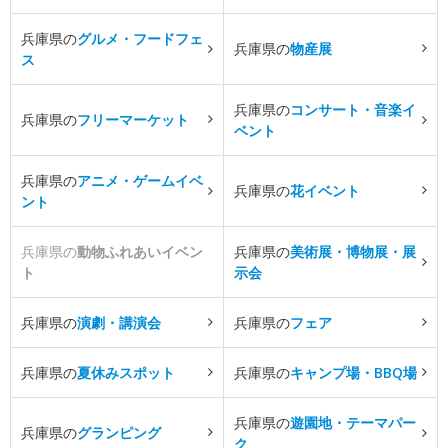
兵庫県の
グルメ・フードフェ
兵庫県の
物産展
ス
兵庫県の
コンサート・音楽イ
兵庫県の
フリーマーケット
ベント
兵庫県の
アニメ・ゲームイベ
兵庫県の
花イベント
ント
兵庫県の
動物ふれあいイベン
兵庫県の
美術展・博物展・展
ト
示会
兵庫県の
演劇・講演会
兵庫県の
フェア
兵庫県の
夏休みスポット
兵庫県の
キャンプ場・BBQ場
兵庫県の
遊園地・テーマパー
兵庫県の
グランピング
ク