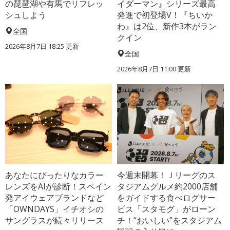
の琵琶湖や有馬でリフレッ
イダーマン』シリーズ最高
シュしよう
発進で初登場V！『ちいか
わ』は2位、新作3本がラン
全国
クイン
2026年8月7日 18:25
更新
全国
2026年8月7日 11:00
更新
あなたにぴったりなカラー
今週末開幕！Ｊリーグのス
レンズをAIが診断！スペイン
タジアムグルメ約2000店舗
発アイウェアブランドなど
をガイドする食べログサー
「OWNDAYS」イチオシの
ビス「スタモグ」がローン
サングラスが続々リリース
チ！“おいしい”をスタジアム