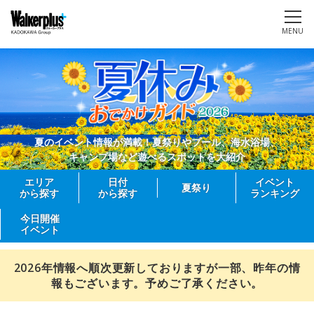
MENU
夏のイベント情報が満載！夏祭りやプール、海水浴場、
キャンプ場など遊べるスポットを大紹介
エリア
日付
イベント
夏祭り
から探す
から探す
ランキング
今日開催
イベント
2026年情報へ順次更新しておりますが一部、昨年の情
報もございます。予めご了承ください。