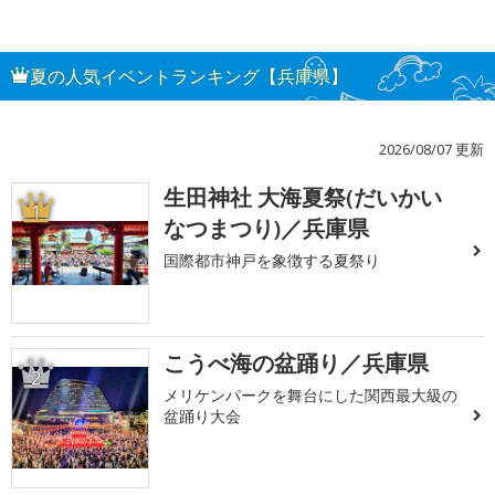
夏の人気イベントランキング【兵庫県】
2026/08/07 更新
生田神社 大海夏祭(だいかい
1
なつまつり)／兵庫県
国際都市神戸を象徴する夏祭り
こうべ海の盆踊り／兵庫県
2
メリケンパークを舞台にした関西最大級の
盆踊り大会