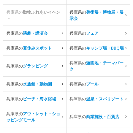
兵庫県の
動物ふれあいイベン
兵庫県の
美術展・博物展・展
ト
示会
兵庫県の
演劇・講演会
兵庫県の
フェア
兵庫県の
夏休みスポット
兵庫県の
キャンプ場・BBQ場
兵庫県の
遊園地・テーマパー
兵庫県の
グランピング
ク
兵庫県の
水族館・動物園
兵庫県の
プール
兵庫県の
ビーチ・海水浴場
兵庫県の
温泉・スパリゾート
兵庫県の
アウトレット・ショ
兵庫県の
商業施設・百貨店
ッピングモール