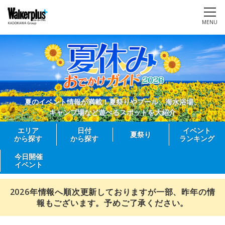
MENU
夏のイベント情報が満載！夏祭りやプール、海水浴場、
キャンプ場など遊べるスポットを大紹介
エリア
日付
イベント
夏祭り
から探す
から探す
ランキング
今日開催
イベント
2026年情報へ順次更新しておりますが一部、昨年の情
報もございます。予めご了承ください。