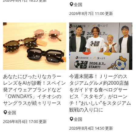
全国
2026年8月7日 11:00
更新
あなたにぴったりなカラー
今週末開幕！Ｊリーグのス
レンズをAIが診断！スペイン
タジアムグルメ約2000店舗
発アイウェアブランドなど
をガイドする食べログサー
「OWNDAYS」イチオシの
ビス「スタモグ」がローン
サングラスが続々リリース
チ！“おいしい”をスタジアム
観戦の入り口に
全国
全国
2026年8月4日 17:00
更新
2026年8月4日 14:50
更新