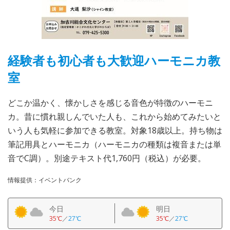
経験者も初心者も大歓迎ハーモニカ教
室
どこか温かく、懐かしさを感じる音色が特徴のハーモニ
カ。昔に慣れ親しんでいた人も、これから始めてみたいと
いう人も気軽に参加できる教室。対象18歳以上。持ち物は
筆記用具とハーモニカ（ハーモニカの種類は複音または単
音でC調）。別途テキスト代1,760円（税込）が必要。
情報提供：イベントバンク
今日
明日
35℃
／
27℃
35℃
／
27℃