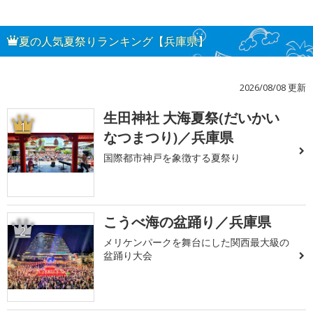
夏の人気夏祭りランキング【兵庫県】
2026/08/08 更新
生田神社 大海夏祭(だいかい
1
なつまつり)／兵庫県
国際都市神戸を象徴する夏祭り
こうべ海の盆踊り／兵庫県
2
メリケンパークを舞台にした関西最大級の
盆踊り大会