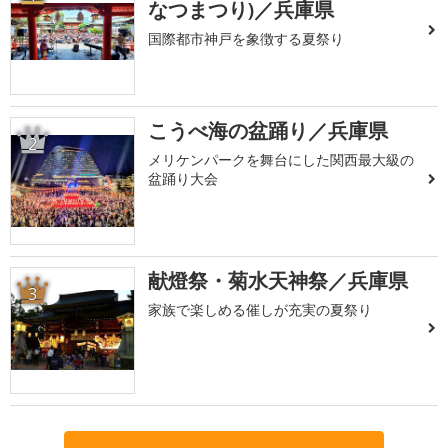
なつまつり)／兵庫県
国際都市神戸を象徴する夏祭り
こうべ海の盆踊り／兵庫県
2
メリケンパークを舞台にした関西最大級の
盆踊り大会
献燈祭・菊水天神祭／兵庫県
3
家族で楽しめる催しが充実の夏祭り