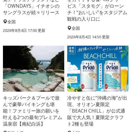
「OWNDAYS」イチオシの
ビス「スタモグ」がローン
サングラスが続々リリース
チ！“おいしい”をスタジアム
観戦の入り口に
全国
全国
2026年8月4日 17:00
更新
2026年8月4日 14:50
更新
キッズパーク＆プールで遊
冷やすと缶に“沖縄の海”が出
んで豪華バイキングも堪
現、オリオン夏限定
能！ファミリー旅の願いを
「BEACH CHILL」が公式通
叶える2つの最旬プレミアム
販で大人気！夏限定クラフ
温泉宿【南紀白浜】
ト2種も登場