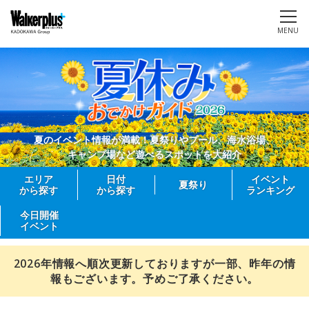
MENU
夏のイベント情報が満載！夏祭りやプール、海水浴場、
キャンプ場など遊べるスポットを大紹介
エリア
日付
イベント
夏祭り
から探す
から探す
ランキング
今日開催
イベント
2026年情報へ順次更新しておりますが一部、昨年の情
報もございます。予めご了承ください。