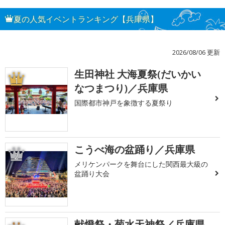
夏の人気イベントランキング【兵庫県】
2026/08/06 更新
生田神社 大海夏祭(だいかい
1
なつまつり)／兵庫県
国際都市神戸を象徴する夏祭り
こうべ海の盆踊り／兵庫県
2
メリケンパークを舞台にした関西最大級の
盆踊り大会
献燈祭・菊水天神祭／兵庫県