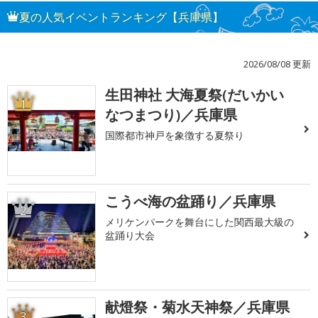
夏の人気イベントランキング【兵庫県】
2026/08/08 更新
生田神社 大海夏祭(だいかい
1
なつまつり)／兵庫県
国際都市神戸を象徴する夏祭り
こうべ海の盆踊り／兵庫県
2
メリケンパークを舞台にした関西最大級の
盆踊り大会
献燈祭・菊水天神祭／兵庫県
3