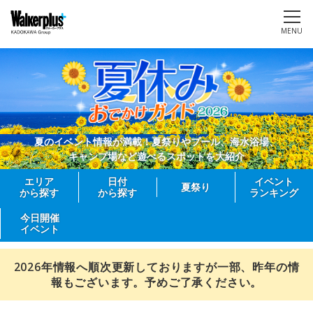
MENU
夏のイベント情報が満載！夏祭りやプール、海水浴場、
キャンプ場など遊べるスポットを大紹介
エリア
日付
イベント
夏祭り
から探す
から探す
ランキング
今日開催
イベント
2026年情報へ順次更新しておりますが一部、昨年の情
報もございます。予めご了承ください。