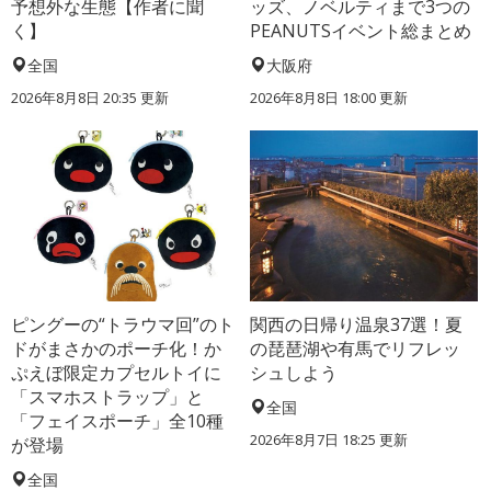
予想外な生態【作者に聞
ッズ、ノベルティまで3つの
く】
PEANUTSイベント総まとめ
全国
大阪府
2026年8月8日 20:35
更新
2026年8月8日 18:00
更新
ピングーの“トラウマ回”のト
関西の日帰り温泉37選！夏
ドがまさかのポーチ化！か
の琵琶湖や有馬でリフレッ
ぷえぼ限定カプセルトイに
シュしよう
「スマホストラップ」と
全国
「フェイスポーチ」全10種
2026年8月7日 18:25
更新
が登場
全国