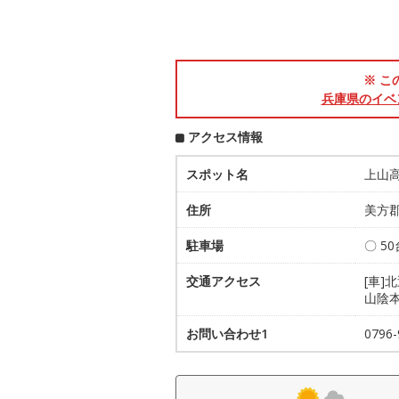
※ こ
兵庫県のイベ
アクセス情報
スポット名
上山
住所
美方郡
駐車場
〇 50
交通アクセス
[車]
山陰
お問い合わせ1
079