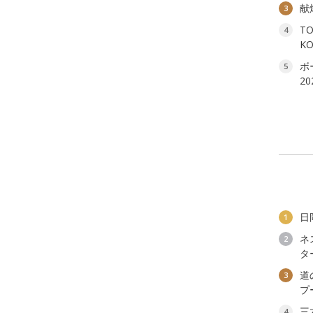
献
3
T
4
K
ボ
5
2
日
1
ネ
2
タ
道
3
プ
三
4