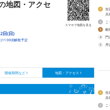
の地図・アクセ
生
1
兵
こ
2
スマホで地図を見る
献
3
2日(日)
門
4
)11:00頃解散予定
丹
5
開催期間など
地図・アクセス
生
1
兵
こ
2