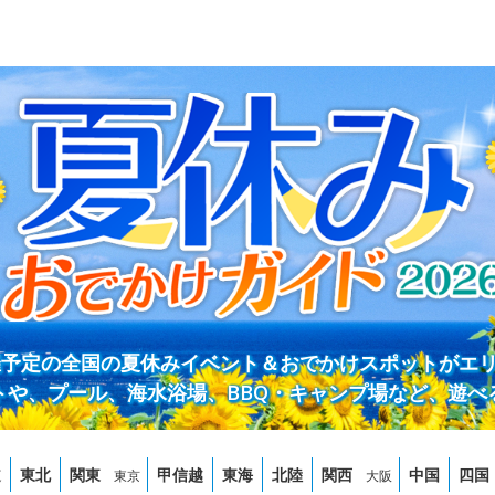
開催予定の全国の夏休みイベント＆おでかけスポットがエ
トや、プール、海水浴場、BBQ・キャンプ場など、遊べ
道
東北
関東
甲信越
東海
北陸
関西
中国
四国
東京
大阪