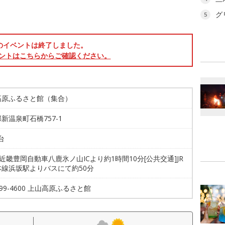
グ
5
のイベントは終了しました。
ントはこちらからご確認ください。
高原ふるさと館（集合）
新温泉町石橋757-1
台
北近畿豊岡自動車八鹿氷ノ山ICより約1時間10分[公共交通]JR
本線浜坂駅よりバスにて約50分
6-99-4600 上山高原ふるさと館