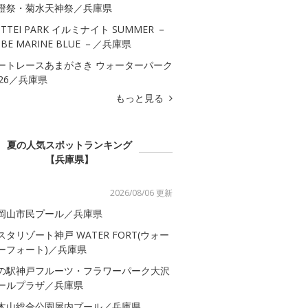
燈祭・菊水天神祭／兵庫県
OTTEI PARK イルミナイト SUMMER －
OBE MARINE BLUE －／兵庫県
ートレースあまがさき ウォーターパーク
026／兵庫県
もっと見る
夏の人気スポットランキング
【兵庫県】
2026/08/06 更新
岡山市民プール／兵庫県
スタリゾート神戸 WATER FORT(ウォー
ーフォート)／兵庫県
の駅神戸フルーツ・フラワーパーク大沢
ールプラザ／兵庫県
木山総合公園屋内プール／兵庫県