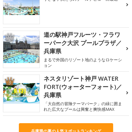
道の駅神戸フルーツ・フラワ
2
ーパーク大沢 プールプラザ／
兵庫県
まるで外国のリゾート地のようなロケーシ
ョン
ネスタリゾート神戸 WATER
3
FORT(ウォーターフォート)／
兵庫県
「大自然の冒険テーマパーク」の緑に囲ま
れた広大なプールは興奮と爽快感MAX
兵庫県の夏の人気スポットランキング