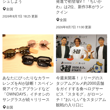
シュしよう
発進で初登場V！『ちいか
わ』は2位、新作3本がラン
全国
クイン
2026年8月7日 18:25
更新
全国
2026年8月7日 11:00
更新
あなたにぴったりなカラー
今週末開幕！Ｊリーグのス
レンズをAIが診断！スペイン
タジアムグルメ約2000店舗
発アイウェアブランドなど
をガイドする食べログサー
「OWNDAYS」イチオシの
ビス「スタモグ」がローン
サングラスが続々リリース
チ！“おいしい”をスタジアム
観戦の入り口に
全国