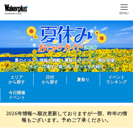
MENU
夏のイベント情報が満載！夏祭りやプール、海水浴場、
キャンプ場など遊べるスポットを大紹介
エリア
日付
イベント
夏祭り
から探す
から探す
ランキング
今日開催
イベント
2026年情報へ順次更新しておりますが一部、昨年の情
報もございます。予めご了承ください。