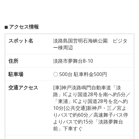
アクセス情報
スポット名
淡路島国営明石海峡公園 ビジタ
ー棟周辺
住所
淡路市夢舞台8-10
駐車場
〇 500台 駐車料金500円
交通アクセス
[車]神戸淡路鳴門自動車道「淡
路」ICより国道28号を南へ約5分／
「東浦」ICより国道28号を北へ約
10分[公共交通]新神戸・三ノ宮よ
りバスで約60分／高速舞子バス停
よりバスで約15分「淡路夢舞台
前」下車すぐ