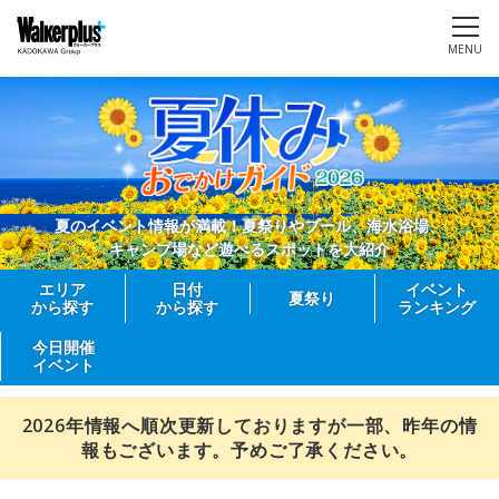
MENU
夏のイベント情報が満載！夏祭りやプール、海水浴場、
キャンプ場など遊べるスポットを大紹介
エリア
日付
イベント
夏祭り
から探す
から探す
ランキング
今日開催
イベント
2026年情報へ順次更新しておりますが一部、昨年の情
報もございます。予めご了承ください。