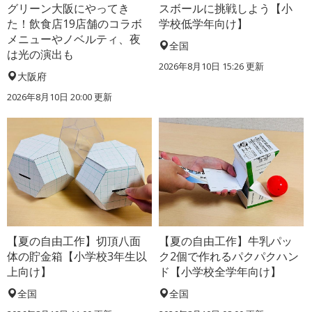
グリーン大阪にやってき
スボールに挑戦しよう【小
た！飲食店19店舗のコラボ
学校低学年向け】
メニューやノベルティ、夜
全国
は光の演出も
2026年8月10日 15:26
更新
大阪府
2026年8月10日 20:00
更新
【夏の自由工作】切頂八面
【夏の自由工作】牛乳パッ
体の貯金箱【小学校3年生以
ク2個で作れるパクパクハン
上向け】
ド【小学校全学年向け】
全国
全国