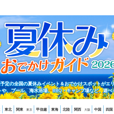
開催予定の全国の夏休みイベント＆おでかけスポットがエ
トや、プール、海水浴場、BBQ・キャンプ場など、遊べ
道
東北
関東
甲信越
東海
北陸
関西
中国
四国
東京
大阪