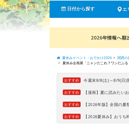
日付から探す
エ
2026年情報へ
夏休みイベント・おでかけ2026
関西の
夏休み企画展「ニャンだこれ？ワンだふる
今週末8/8(土)～8/9
おすすめ
【漫画】夏に読みたい
おすすめ
【2026年版】全国の
おすすめ
【2026夏休み】おう
おすすめ