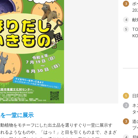
ボ
3
2
献
4
T
5
K
日
1
ネ
2
タ
品を一堂に展示
道
3
、動植物をモチーフにした出土品を選りすぐり一堂に展示す
プ
られるようなものや、「はっ！」と目を引くものまで、さまざ
尼
4