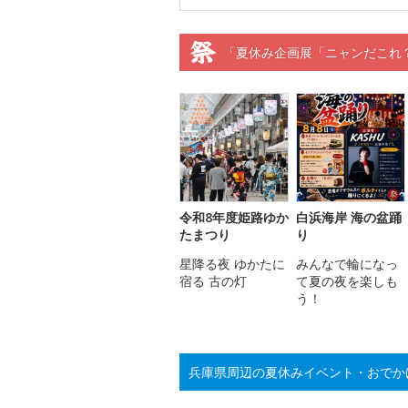
「夏休み企画展「ニャンだこれ
令和8年度姫路ゆか
白浜海岸 海の盆踊
たまつり
り
星降る夜 ゆかたに
みんなで輪になっ
宿る 古の灯
て夏の夜を楽しも
う！
兵庫県周辺の夏休みイベント・おでか