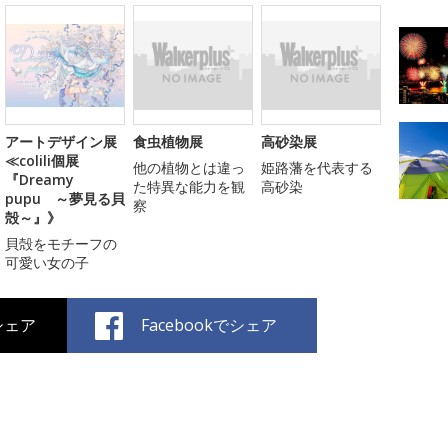
アートデザイン展
食虫植物展
高砂染展
≪colili個展
他の植物とは違っ
姫路藩を代表する
『Dreamy
た特異な能力を観
高砂染
pupu ～夢見る貝
察
殻～』》
貝殻をモチーフの
可愛い女の子
でシェア
Facebookでシェア