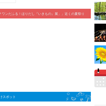
？ワンだふる！ほりだし『いきもの』展」」近くの夏祭り
けスポット