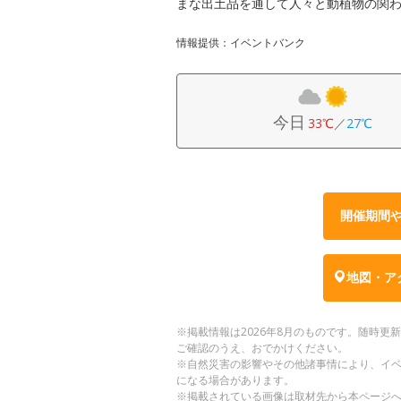
まな出土品を通して人々と動植物の関
情報提供：イベントバンク
今日
33℃
／
27℃
開催期間
地図・ア
※掲載情報は2026年8月のものです。随時
ご確認のうえ、おでかけください。
※自然災害の影響やその他諸事情により、イ
になる場合があります。
※掲載されている画像は取材先から本ページ