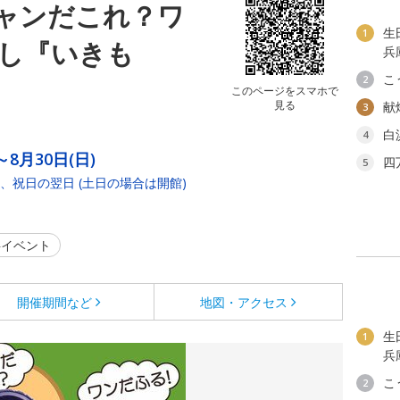
ャンだこれ？ワ
生
1
し『いきも
兵
こ
2
このページをスマホで
見る
献
3
白
4
～8月30日(日)
四
5
、祝日の翌日 (土日の場合は開館)
イベント
開催期間など
地図・アクセス
生
1
兵
こ
2