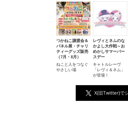
つかねこ譲渡会＆
レヴィとネムのな
パネル展・チャリ
かよし大作戦～お
ティーグッズ販売
めかしサマーバー
（7月・8月）
スデー
ねこと人をつなぐ
キャトルレーヴ
やさしい場
「レヴィ＆ネム」
が登場！
X(旧Twitter)