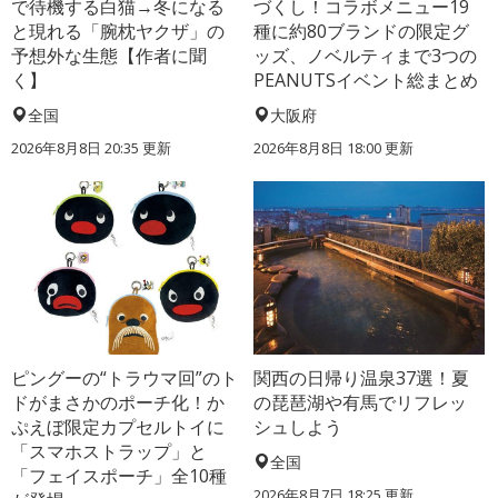
で待機する白猫→冬になる
づくし！コラボメニュー19
と現れる「腕枕ヤクザ」の
種に約80ブランドの限定グ
予想外な生態【作者に聞
ッズ、ノベルティまで3つの
く】
PEANUTSイベント総まとめ
全国
大阪府
2026年8月8日 20:35
更新
2026年8月8日 18:00
更新
ピングーの“トラウマ回”のト
関西の日帰り温泉37選！夏
ドがまさかのポーチ化！か
の琵琶湖や有馬でリフレッ
ぷえぼ限定カプセルトイに
シュしよう
「スマホストラップ」と
全国
「フェイスポーチ」全10種
2026年8月7日 18:25
更新