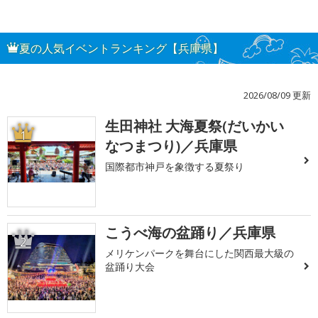
夏の人気イベントランキング【兵庫県】
2026/08/09 更新
生田神社 大海夏祭(だいかい
1
なつまつり)／兵庫県
国際都市神戸を象徴する夏祭り
こうべ海の盆踊り／兵庫県
2
メリケンパークを舞台にした関西最大級の
盆踊り大会