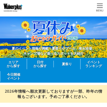
MENU
夏のイベント情報が満載！夏祭りやプール、海水浴場、
キャンプ場など遊べるスポットを大紹介
エリア
日付
イベント
夏祭り
から探す
から探す
ランキング
今日開催
イベント
2026年情報へ順次更新しておりますが一部、昨年の情
報もございます。予めご了承ください。