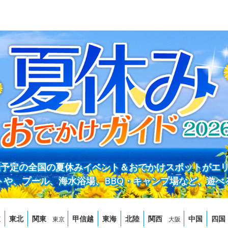
開催予定の全国の夏休みイベント＆おでかけスポットがエ
トや、プール、海水浴場、BBQ・キャンプ場など、遊べ
道
東北
関東
甲信越
東海
北陸
関西
中国
四国
東京
大阪