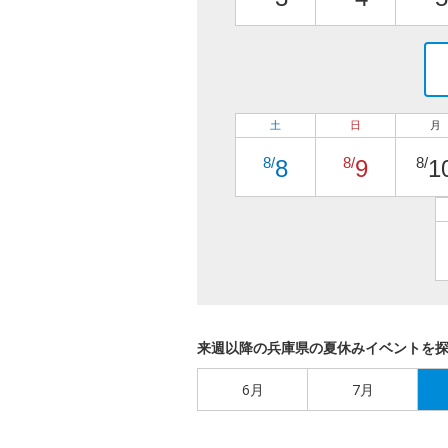
土
日
月
8/
8/
8/
8
9
1
来週以降の兵庫県の夏休みイベントを
6月
7月