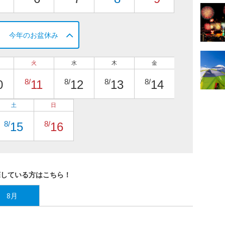
今年のお盆休み
火
水
木
金
8/
8/
8/
8/
0
11
12
13
14
土
日
8/
8/
15
16
探している方はこちら！
8月