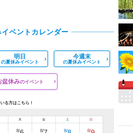
みイベントカレンダー
明日
今週末
の
夏休みイベント
の
夏休みイベント
お盆休み
の
イベント
ている方はこちら！
木
金
土
日
8/
8/
8/
8/
6
7
8
9