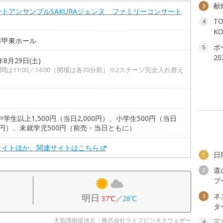
献
3
ートアンサンブルSAKURAジェンヌ ファミリーコンサート
T
4
K
市甲東ホール
ボ
5
2
年8月29日(土)
間は11:00／14:00（開場は各30分前）※2ステージ完全入れ替え
中学生以上1,500円（当日2,000円）、小学生500円（当日
00円）、未就学児500円（前売・当日ともに）
サイトほか、関連サイトはこちら
日
1
道
2
プ
ネ
明日
3
37℃
／
28℃
タ
天気情報提供元：株式会社ライフビジネスウェザー
三
4