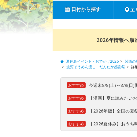
日付から探す
エ
2026年情報へ
夏休みイベント・おでかけ2026
関西の
波賀そうめん流し だんだか感謝祭
詳
今週末8/8(土)～8/9
おすすめ
【漫画】夏に読みたい
おすすめ
【2026年版】全国の
おすすめ
【2026夏休み】おう
おすすめ