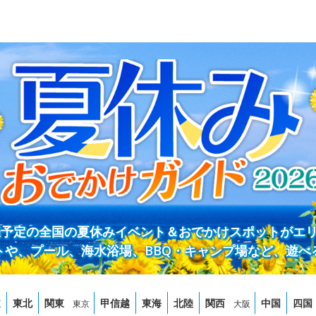
開催予定の全国の夏休みイベント＆おでかけスポットがエ
トや、プール、海水浴場、BBQ・キャンプ場など、遊べ
道
東北
関東
甲信越
東海
北陸
関西
中国
四国
東京
大阪