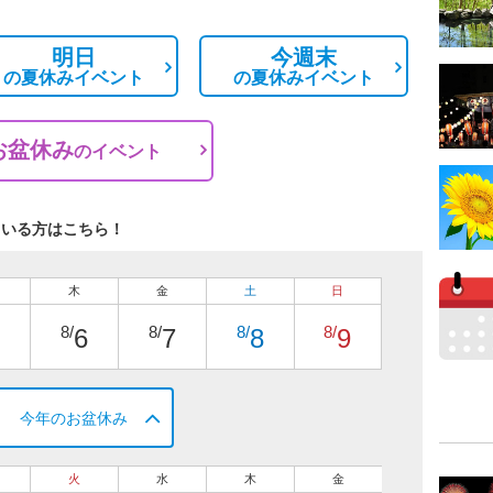
明日
今週末
の
夏休みイベント
の
夏休みイベント
お盆休み
の
イベント
ている方はこちら！
木
金
土
日
8/
8/
8/
8/
6
7
8
9
今年のお盆休み
火
水
木
金