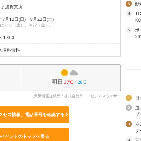
献
3
りま波賀支所
T
4
年7月12日(日)・8月22日(土)
K
は7/12（土）、8/22（金）。
ボ
5
2
～17:00
入場料無料
明日
37℃
／
28℃
天気情報提供元：株式会社ライフビジネスウェザー
日
1
道
2
プ
クセス情報、電話番号を確認する
ネ
3
タ
のイベントのトップへ戻る
三
4