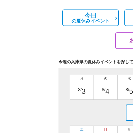
今日
の
夏休みイベント
今週の兵庫県の夏休みイベントを探し
月
火
水
8/
8/
8/
3
4
5
土
日
月