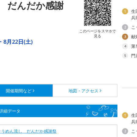
 だんだか感謝
生
1
兵
こ
2
このページをスマホで
見る
献
3
・8月22日(土)
第
4
門
5
開催期間など
地図・アクセス
詳細データ
生
1
兵
そうめん流し だんだか感謝祭
こ
2