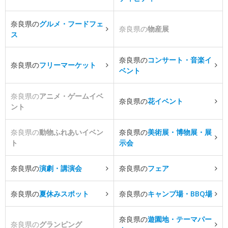
奈良県の
グルメ・フードフェ
奈良県の
物産展
ス
奈良県の
コンサート・音楽イ
奈良県の
フリーマーケット
ベント
奈良県の
アニメ・ゲームイベ
奈良県の
花イベント
ント
奈良県の
動物ふれあいイベン
奈良県の
美術展・博物展・展
ト
示会
奈良県の
演劇・講演会
奈良県の
フェア
奈良県の
夏休みスポット
奈良県の
キャンプ場・BBQ場
奈良県の
遊園地・テーマパー
奈良県の
グランピング