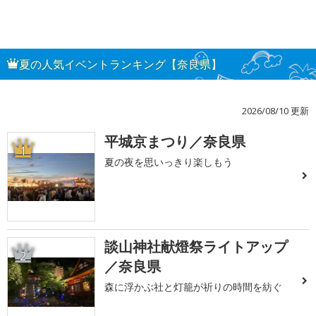
夏の人気イベントランキング【奈良県】
2026/08/10 更新
平城京まつり／奈良県
1
夏の夜を思いっきり楽しもう
談山神社献燈祭ライトアップ
2
／奈良県
森に浮かぶ社と灯籠が祈りの時間を紡ぐ