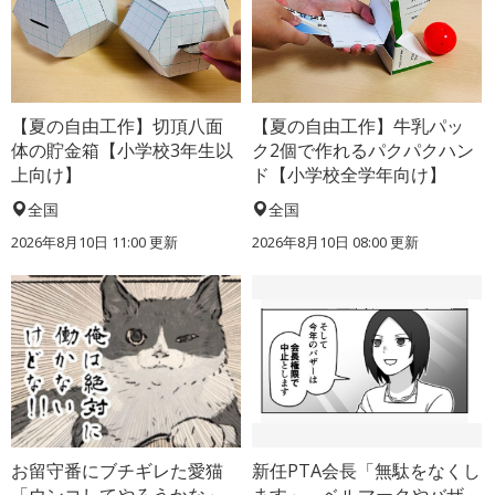
【夏の自由工作】切頂八面
【夏の自由工作】牛乳パッ
体の貯金箱【小学校3年生以
ク2個で作れるパクパクハン
上向け】
ド【小学校全学年向け】
全国
全国
2026年8月10日 11:00
更新
2026年8月10日 08:00
更新
お留守番にブチギレた愛猫
新任PTA会長「無駄をなくし
「ウンコしてやろうかな」
ます」→ベルマークやバザ