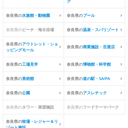
ク
奈良県の
水族館・動物園
奈良県の
プール
奈良県の
ビーチ・海水浴場
奈良県の
温泉・スパリゾート
奈良県の
アウトレット・ショ
奈良県の
商業施設・百貨店
ッピングモール
奈良県の
工場見学
奈良県の
博物館・科学館
奈良県の
美術館
奈良県の
道の駅・SA/PA
奈良県の
公園
奈良県の
アスレチック
奈良県の
タワー・展望施設
奈良県の
フードテーマパーク
奈良県の
牧場・レジャー＆リ
ゾート施設