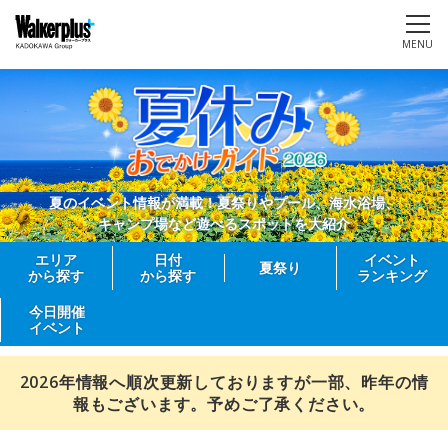
MENU
夏のイベント情報が満載！夏祭りやプール、海水浴場、
キャンプ場など遊べるスポットを大紹介
エリア
日付
イベント
夏祭り
から探す
から探す
ランキング
今日開催
イベント
2026年情報へ順次更新しておりますが一部、昨年の情
報もございます。予めご了承ください。