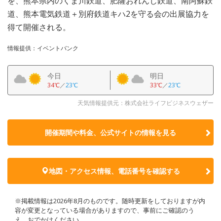
を、熊本県内のくま川鉄道、肥薩おれんじ鉄道、南阿蘇鉄
道、熊本電気鉄道＋別府鉄道キハ2を守る会の出展協力を
得て開催される。
情報提供：イベントバンク
今日
明日
34℃
／
23℃
33℃
／
23℃
天気情報提供元：株式会社ライフビジネスウェザー
開催期間や料金、公式サイトの
情報を見る
地図・アクセス情報、電話番号を確認する
※掲載情報は2026年8月のものです。随時更新をしておりますが内
容が変更となっている場合がありますので、事前にご確認のう
え、おでかけください。