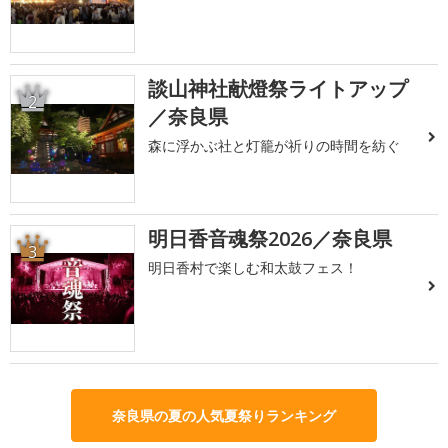
談山神社献燈祭ライトアップ
2
／奈良県
森に浮かぶ社と灯籠が祈りの時間を紡ぐ
明日香音魂祭2026／奈良県
3
明日香村で楽しむ和太鼓フェス！
奈良県の夏の人気夏祭りランキング