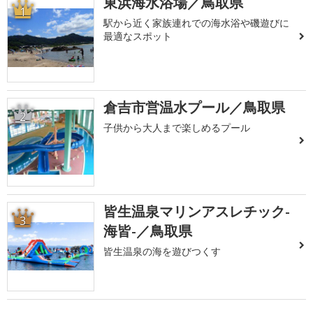
東浜海水浴場／鳥取県
1
駅から近く家族連れでの海水浴や磯遊びに
最適なスポット
倉吉市営温水プール／鳥取県
2
子供から大人まで楽しめるプール
皆生温泉マリンアスレチック-
3
海皆-／鳥取県
皆生温泉の海を遊びつくす