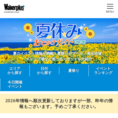
MENU
夏のイベント情報が満載！夏祭りやプール、海水浴場、
キャンプ場など遊べるスポットを大紹介
エリア
日付
イベント
夏祭り
から探す
から探す
ランキング
今日開催
イベント
2026年情報へ順次更新しておりますが一部、昨年の情
報もございます。予めご了承ください。