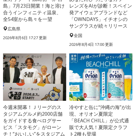
島」7月23日開業！海と溶け
レンズをAIが診断！スペイン
合うインフィニティ温泉、
発アイウェアブランドなど
全54室から島々を一望
「OWNDAYS」イチオシの
サングラスが続々リリース
広島県
全国
2026年8月6日 17:27
更新
2026年8月4日 17:00
更新
今週末開幕！Ｊリーグのス
冷やすと缶に“沖縄の海”が出
タジアムグルメ約2000店舗
現、オリオン夏限定
をガイドする食べログサー
「BEACH CHILL」が公式通
ビス「スタモグ」がローン
販で大人気！夏限定クラフ
チ！“おいしい”をスタジアム
ト2種も登場