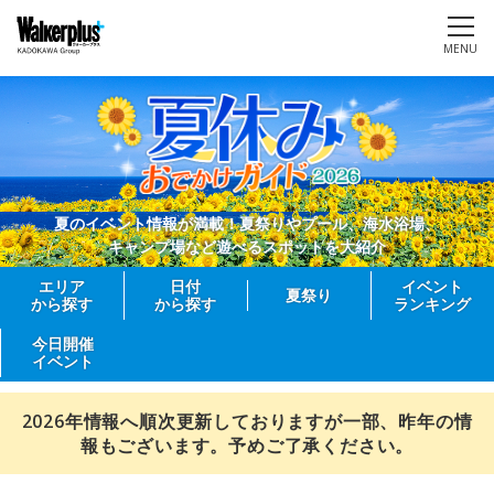
MENU
夏のイベント情報が満載！夏祭りやプール、海水浴場、
キャンプ場など遊べるスポットを大紹介
エリア
日付
イベント
夏祭り
から探す
から探す
ランキング
今日開催
イベント
2026年情報へ順次更新しておりますが一部、昨年の情
報もございます。予めご了承ください。