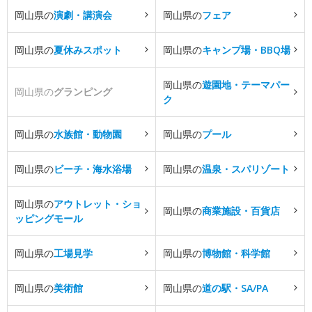
岡山県の
演劇・講演会
岡山県の
フェア
岡山県の
夏休みスポット
岡山県の
キャンプ場・BBQ場
岡山県の
遊園地・テーマパー
岡山県の
グランピング
ク
岡山県の
水族館・動物園
岡山県の
プール
岡山県の
ビーチ・海水浴場
岡山県の
温泉・スパリゾート
岡山県の
アウトレット・ショ
岡山県の
商業施設・百貨店
ッピングモール
岡山県の
工場見学
岡山県の
博物館・科学館
岡山県の
美術館
岡山県の
道の駅・SA/PA