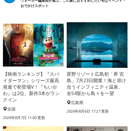
ウォーカー編集部が選ぶ、この夏におすすめしたい旬なイベント・
おでかけスポット
【映画ランキング】『スパ
星野リゾート広島初「界 宮
イダーマン』シリーズ最高
島」7月23日開業！海と溶け
発進で初登場V！『ちいか
合うインフィニティ温泉、
わ』は2位、新作3本がラン
全54室から島々を一望
クイン
広島県
全国
2026年8月6日 17:27
更新
2026年8月7日 11:00
更新