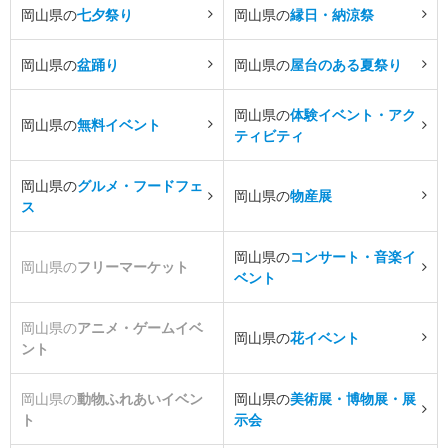
岡山県の
七夕祭り
岡山県の
縁日・納涼祭
岡山県の
盆踊り
岡山県の
屋台のある夏祭り
岡山県の
体験イベント・アク
岡山県の
無料イベント
ティビティ
岡山県の
グルメ・フードフェ
岡山県の
物産展
ス
岡山県の
コンサート・音楽イ
岡山県の
フリーマーケット
ベント
岡山県の
アニメ・ゲームイベ
岡山県の
花イベント
ント
岡山県の
動物ふれあいイベン
岡山県の
美術展・博物展・展
ト
示会