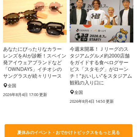
あなたにぴったりなカラー
今週末開幕！Ｊリーグのス
レンズをAIが診断！スペイン
タジアムグルメ約2000店舗
発アイウェアブランドなど
をガイドする食べログサー
「OWNDAYS」イチオシの
ビス「スタモグ」がローン
サングラスが続々リリース
チ！“おいしい”をスタジアム
観戦の入り口に
全国
全国
2026年8月4日 17:00
更新
2026年8月4日 14:50
更新
夏休みのイベント・おでかけトピックスをもっと見る