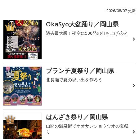
2026/08/07 更新
OkaSyo大盆踊り／岡山県
1
過去最大級！夜空に500発の打ち上げ花火
ブランチ夏祭り／岡山県
2
北長瀬で夏の思い出を作ろう
はんざき祭り／岡山県
3
山間の温泉街でオオサンショウウオの夏祭
り