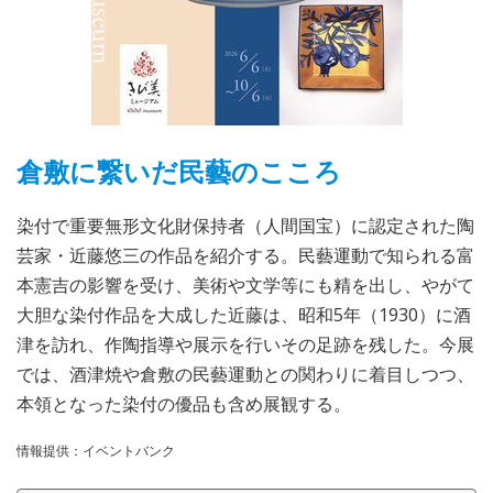
倉敷に繋いだ民藝のこころ
染付で重要無形文化財保持者（人間国宝）に認定された陶
芸家・近藤悠三の作品を紹介する。民藝運動で知られる富
本憲吉の影響を受け、美術や文学等にも精を出し、やがて
大胆な染付作品を大成した近藤は、昭和5年（1930）に酒
津を訪れ、作陶指導や展示を行いその足跡を残した。今展
では、酒津焼や倉敷の民藝運動との関わりに着目しつつ、
本領となった染付の優品も含め展観する。
情報提供：イベントバンク