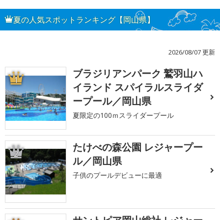
夏の人気スポットランキング【岡山県】
2026/08/07 更新
ブラジリアンパーク 鷲羽山ハ
1
イランド スパイラルスライダ
ープール／岡山県
夏限定の100ｍスライダープール
たけべの森公園 レジャープー
2
ル／岡山県
子供のプールデビューに最適