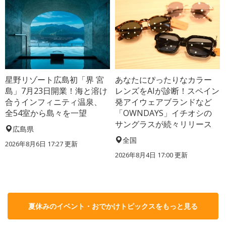
星野リゾート広島初「界 宮
あなたにぴったりなカラー
島」7月23日開業！海と溶け
レンズをAIが診断！スペイン
合うインフィニティ温泉、
発アイウェアブランドなど
全54室から島々を一望
「OWNDAYS」イチオシの
サングラスが続々リリース
広島県
全国
2026年8月6日 17:27
更新
2026年8月4日 17:00
更新
夏休みのイベント・おでかけトピックスをもっと見る