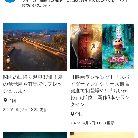
おでかけスポット
関西の日帰り温泉37選！夏
【映画ランキング】『スパ
の琵琶湖や有馬でリフレッ
イダーマン』シリーズ最高
シュしよう
発進で初登場V！『ちいか
わ』は2位、新作3本がラン
全国
クイン
2026年8月7日 18:25
更新
全国
2026年8月7日 11:00
更新