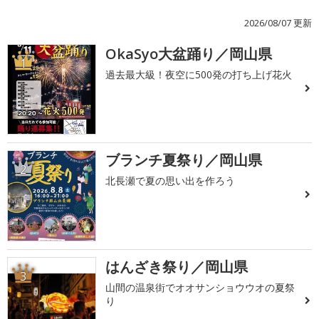
2026/08/07 更新
OkaSyo大盆踊り／岡山県
1
過去最大級！夜空に500発の打ち上げ花火
ブランチ夏祭り／岡山県
2
北長瀬で夏の思い出を作ろう
はんざき祭り／岡山県
3
山間の温泉街でオオサンショウウオの夏祭
り