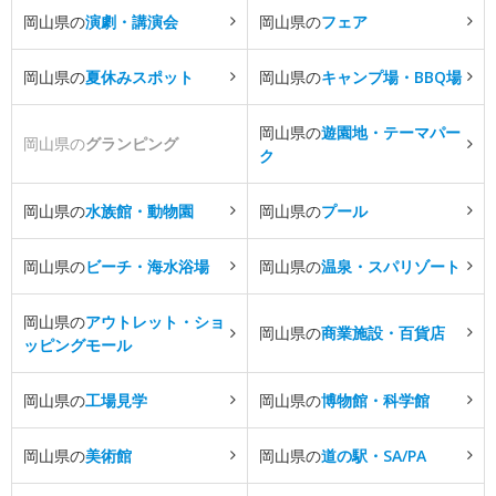
岡山県の
演劇・講演会
岡山県の
フェア
岡山県の
夏休みスポット
岡山県の
キャンプ場・BBQ場
岡山県の
遊園地・テーマパー
岡山県の
グランピング
ク
岡山県の
水族館・動物園
岡山県の
プール
岡山県の
ビーチ・海水浴場
岡山県の
温泉・スパリゾート
岡山県の
アウトレット・ショ
岡山県の
商業施設・百貨店
ッピングモール
岡山県の
工場見学
岡山県の
博物館・科学館
岡山県の
美術館
岡山県の
道の駅・SA/PA