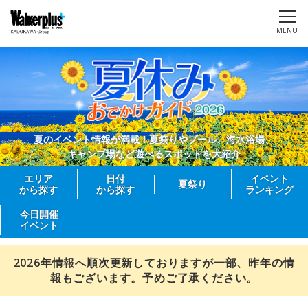
MENU
夏のイベント情報が満載！夏祭りやプール、海水浴場、
キャンプ場など遊べるスポットを大紹介
エリア
日付
イベント
夏祭り
から探す
から探す
ランキング
今日開催
イベント
2026年情報へ順次更新しておりますが一部、昨年の情
報もございます。予めご了承ください。