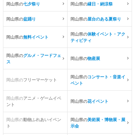
岡山県の
七夕祭り
岡山県の
縁日・納涼祭
岡山県の
盆踊り
岡山県の
屋台のある夏祭り
岡山県の
体験イベント・アク
岡山県の
無料イベント
ティビティ
岡山県の
グルメ・フードフェ
岡山県の
物産展
ス
岡山県の
コンサート・音楽イ
岡山県の
フリーマーケット
ベント
岡山県の
アニメ・ゲームイベ
岡山県の
花イベント
ント
岡山県の
動物ふれあいイベン
岡山県の
美術展・博物展・展
ト
示会