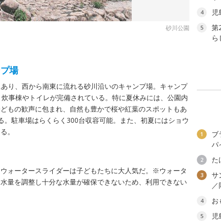
児
4
第
砂川公園
5
ら
ンプ場
裾にあり、西から南東に流れる砂川沿いのキャンプ場。キャンプ
、炊事棟やトイレが完備されている。特に夏休みには、公園内
子どもの歓声に包まれ、自然も豊かで桜や紅葉のスポットもあ
る。駐車場はらくらく300台収容可能。また、初夏にはショウ
きる。
ブ
1
パ
た
2
たウォータースライダーは子どもたちに大人気だ。※ウォータ
サ
3
、水量を調整し十分な水量が確保できないため、利用できない
／
お
4
児
5