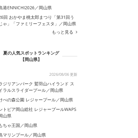
島港ENNICHI2026／岡山県
26回 おかやま桃太郎まつり「第31回う
じゃ」「ファミリーフェスタ」／岡山県
もっと見る
夏の人気スポットランキング
【岡山県】
2026/08/06 更新
ラジリアンパーク 鷲羽山ハイランド ス
イラルスライダープール／岡山県
けべの森公園 レジャープール／岡山県
ントピア岡山総社 レジャープールWAPS
岡山県
もちゃ王国／岡山県
島マリンプール／岡山県