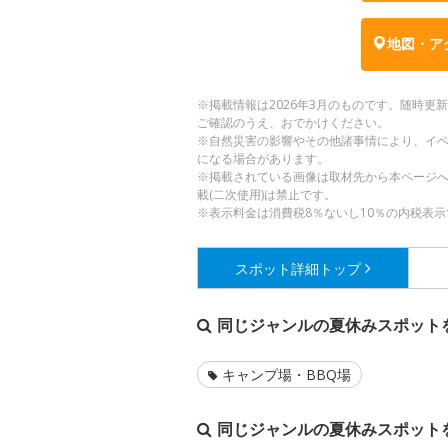
地図・ア
※掲載情報は2026年3月のものです。随時
ご確認のうえ、おでかけください。
※自然災害の影響やその他諸事情により、イ
になる場合があります。
※掲載されている画像は取材先から本ページ
載(二次使用)は禁止です。
※表示料金は消費税8％ないし10％の内税表示
スポット詳細
トップ
同じジャンルの夏休みスポット
キャンプ場・BBQ場
同じジャンルの夏休みスポット