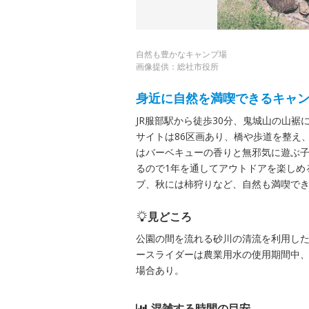
自然も豊かなキャンプ場
画像提供：総社市役所
身近に自然を満喫できるキャ
JR服部駅から徒歩30分、鬼城山の山
サイトは86区画あり、橋や歩道を整え
はバーベキューの香りと無邪気に遊ぶ
るので1年を通してアウトドアを楽しめ
ブ、秋には柿狩りなど、自然も満喫で
見どころ
公園の間を流れる砂川の清流を利用し
ースライダーは農業用水の使用期間中
場合あり。
混雑する時間の目安