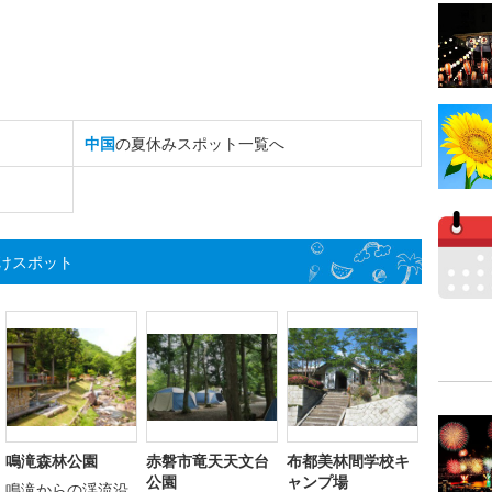
中国
の夏休みスポット一覧へ
けスポット
鳴滝森林公園
赤磐市竜天天文台
布都美林間学校キ
公園
ャンプ場
鳴滝からの渓流沿