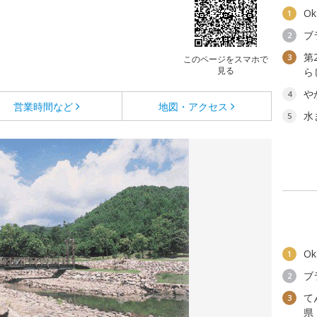
O
1
ブ
2
第
3
このページをスマホで
見る
ら
や
4
営業時間など
地図・アクセス
水
5
O
1
ブ
2
て
3
県