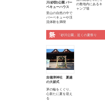
川(砂防)公園 バー
の敷地内にあるキ
ベキューハウス
ャンプ場
里山の自然の中で
バーベキューや渓
流体験を満喫
「砂川公園」近くの夏祭り
吉備津神社 夏越
の大祓式
茅の輪をくぐり、
心新たに夏を迎え
る