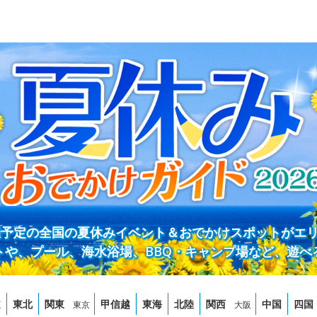
開催予定の全国の夏休みイベント＆おでかけスポットがエ
トや、プール、海水浴場、BBQ・キャンプ場など、遊べ
道
東北
関東
甲信越
東海
北陸
関西
中国
四国
東京
大阪