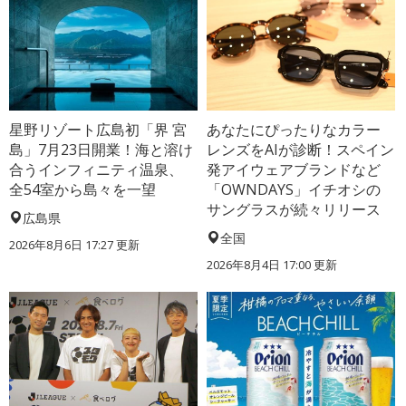
星野リゾート広島初「界 宮
あなたにぴったりなカラー
島」7月23日開業！海と溶け
レンズをAIが診断！スペイン
合うインフィニティ温泉、
発アイウェアブランドなど
全54室から島々を一望
「OWNDAYS」イチオシの
サングラスが続々リリース
広島県
全国
2026年8月6日 17:27
更新
2026年8月4日 17:00
更新