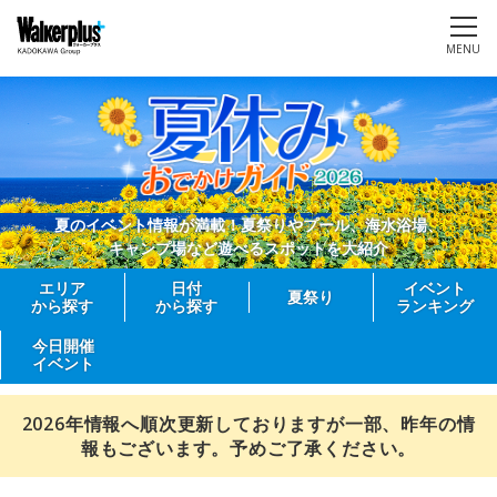
MENU
夏のイベント情報が満載！夏祭りやプール、海水浴場、
キャンプ場など遊べるスポットを大紹介
エリア
日付
イベント
夏祭り
から探す
から探す
ランキング
今日開催
イベント
2026年情報へ順次更新しておりますが一部、昨年の情
報もございます。予めご了承ください。