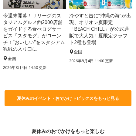
今週末開幕！Ｊリーグのス
冷やすと缶に“沖縄の海”が出
タジアムグルメ約2000店舗
現、オリオン夏限定
をガイドする食べログサー
「BEACH CHILL」が公式通
ビス「スタモグ」がローン
販で大人気！夏限定クラフ
チ！“おいしい”をスタジアム
ト2種も登場
観戦の入り口に
全国
全国
2026年8月4日 11:00
更新
2026年8月4日 14:50
更新
夏休みのイベント・おでかけトピックスをもっと見る
夏休みのおでかけをもっと楽しむ