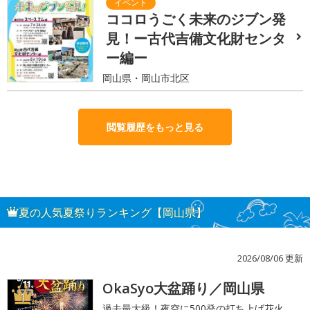
ココロうごく未来のジブン発
見！ー古代吉備文化財センタ
ー編ー
岡山県・岡山市北区
閲覧履歴をもっと見る
夏の人気夏祭りランキング【岡山県】
2026/08/06 更新
OkaSyo大盆踊り／岡山県
1
過去最大級！夜空に500発の打ち上げ花火