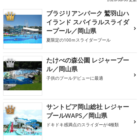
ブラジリアンパーク 鷲羽山ハ
1
イランド スパイラルスライダ
ープール／岡山県
夏限定の100ｍスライダープール
たけべの森公園 レジャープー
2
ル／岡山県
子供のプールデビューに最適
サントピア岡山総社 レジャー
3
プールWAPS／岡山県
ドキドキ感満点のスライダーが4種類