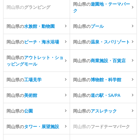
岡山県の
遊園地・テーマパー
岡山県の
グランピング
ク
岡山県の
水族館・動物園
岡山県の
プール
岡山県の
ビーチ・海水浴場
岡山県の
温泉・スパリゾート
岡山県の
アウトレット・ショ
岡山県の
商業施設・百貨店
ッピングモール
岡山県の
工場見学
岡山県の
博物館・科学館
岡山県の
美術館
岡山県の
道の駅・SA/PA
岡山県の
公園
岡山県の
アスレチック
岡山県の
タワー・展望施設
岡山県の
フードテーマパーク