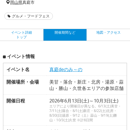
岡山県
真庭市
グルメ・フードフェス
イベント詳細
開催期間など
地図・アクセス
トップ
イベント情報
イベント名
真庭deのみ～の
開催場所・会場
美甘・落合・新庄・北房・湯原・蒜
山・勝山・久世各エリアの参加店舗
開催日程
2026年6月13日(土)～10月3日(土)
エリアにより開催日が異なる。6/13(土)美甘・
7/11(土)落合・8/1(土)新庄・8/22(土)北房・
8/30(日)湯原・9/12（土）蒜山・9/19(土)勝
山・10/3(土)久世 ※計8日間