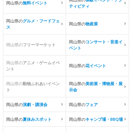
岡山県の
無料イベント
ティビティ
岡山県の
グルメ・フードフェ
岡山県の
物産展
ス
岡山県の
コンサート・音楽イ
岡山県の
フリーマーケット
ベント
岡山県の
アニメ・ゲームイベ
岡山県の
花イベント
ント
岡山県の
動物ふれあいイベン
岡山県の
美術展・博物展・展
ト
示会
岡山県の
演劇・講演会
岡山県の
フェア
岡山県の
夏休みスポット
岡山県の
キャンプ場・BBQ場