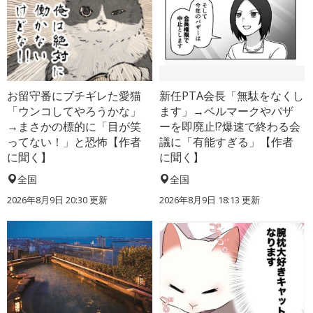
お留守番にブチギレた愛猫
新任PTA会長「無駄をなくし
「ウンコしてやろうかな」
ます」→ベルマークやバザ
→まさかの標的に「目が笑
ーを即廃止!?爆速で終わる会
ってない！」と恐怖【作者
議に「有能すぎる」【作者
に聞く】
に聞く】
全国
全国
2026年8月9日 20:30
更新
2026年8月9日 18:13
更新