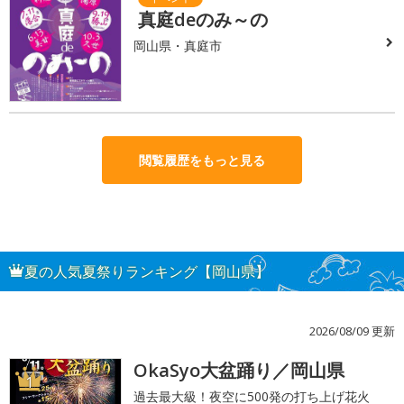
真庭deのみ～の
岡山県・真庭市
閲覧履歴をもっと見る
夏の人気夏祭りランキング【岡山県】
2026/08/09 更新
OkaSyo大盆踊り／岡山県
1
過去最大級！夜空に500発の打ち上げ花火