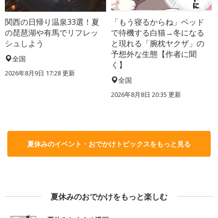
関西の日帰り温泉33選！夏
「もう寝るからね」ベッド
の琵琶湖や有馬でリフレッ
で待機する白猫→冬になる
シュしよう
と現れる「腕枕ヤクザ」の
予想外な生態【作者に聞
全国
く】
2026年8月9日 17:28
更新
全国
2026年8月8日 20:35
更新
夏休みのイベント・おでかけトピックスをもっと見る
夏休みのおでかけをもっと楽しむ