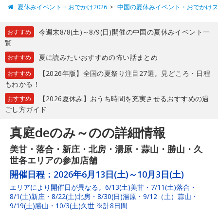
夏休みイベント・おでかけ2026
中国の夏休みイベント・おでかけ
今週末8/8(土)～8/9(日)開催の中国の夏休みイベント一
おすすめ
覧
夏に読みたいおすすめの怖い話まとめ
おすすめ
【2026年版】全国の夏祭り注目27選。見どころ・日程
おすすめ
もわかる！
【2026夏休み】おうち時間を充実させるおすすめの過
おすすめ
ごし方ガイド
真庭deのみ～のの詳細情報
美甘・落合・新庄・北房・湯原・蒜山・勝山・久
世各エリアの参加店舗
開催日程：
2026年6月13日(土)～10月3日(土)
エリアにより開催日が異なる。6/13(土)美甘・7/11(土)落合・
8/1(土)新庄・8/22(土)北房・8/30(日)湯原・9/12（土）蒜山・
9/19(土)勝山・10/3(土)久世 ※計8日間