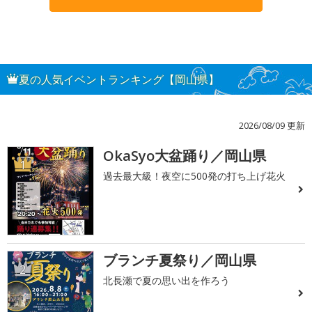
夏の人気イベントランキング【岡山県】
2026/08/09 更新
OkaSyo大盆踊り／岡山県
1
過去最大級！夜空に500発の打ち上げ花火
ブランチ夏祭り／岡山県
2
北長瀬で夏の思い出を作ろう