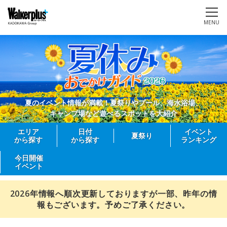
MENU
夏のイベント情報が満載！夏祭りやプール、海水浴場、
キャンプ場など遊べるスポットを大紹介
エリア
日付
イベント
夏祭り
から探す
から探す
ランキング
今日開催
イベント
2026年情報へ順次更新しておりますが一部、昨年の情
報もございます。予めご了承ください。