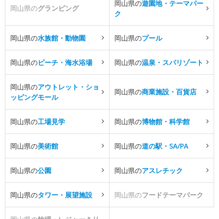
岡山県の
遊園地・テーマパー
岡山県の
グランピング
ク
岡山県の
水族館・動物園
岡山県の
プール
岡山県の
ビーチ・海水浴場
岡山県の
温泉・スパリゾート
岡山県の
アウトレット・ショ
岡山県の
商業施設・百貨店
ッピングモール
岡山県の
工場見学
岡山県の
博物館・科学館
岡山県の
美術館
岡山県の
道の駅・SA/PA
岡山県の
公園
岡山県の
アスレチック
岡山県の
タワー・展望施設
岡山県の
フードテーマパーク