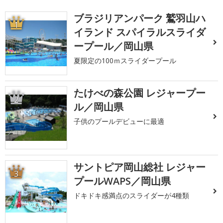
ブラジリアンパーク 鷲羽山ハ
1
イランド スパイラルスライダ
ープール／岡山県
夏限定の100ｍスライダープール
たけべの森公園 レジャープー
2
ル／岡山県
子供のプールデビューに最適
サントピア岡山総社 レジャー
3
プールWAPS／岡山県
ドキドキ感満点のスライダーが4種類