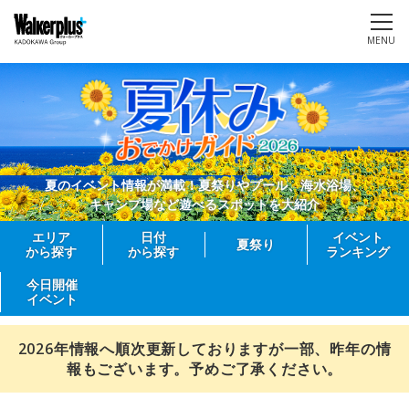
MENU
夏のイベント情報が満載！夏祭りやプール、海水浴場、
キャンプ場など遊べるスポットを大紹介
エリア
日付
イベント
夏祭り
から探す
から探す
ランキング
今日開催
イベント
2026年情報へ順次更新しておりますが一部、昨年の情
報もございます。予めご了承ください。