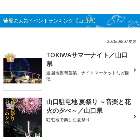
夏の人気イベントランキング【山口県】
2026/08/07 更新
TOKIWAサマーナイト／山口
1
県
遊園地夜間営業、ナイトマーケットなど開
催
山口駐屯地 夏祭り ～音楽と花
2
火の夕べ～／山口県
駐屯地で楽しむ夏祭り