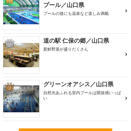
1
プール／山口県
プールの後にも温泉など楽しみ満載
道の駅 仁保の郷／山口県
2
新鮮野菜が盛りだくさん
グリーンオアシス／山口県
3
自然光あふれる室内プールは開放感いっぱ
い