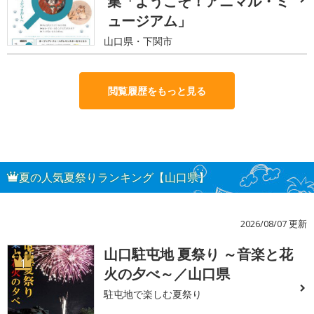
集「ようこそ！アニマル・ミ
ュージアム」
山口県・下関市
閲覧履歴をもっと見る
夏の人気夏祭りランキング【山口県】
2026/08/07 更新
山口駐屯地 夏祭り ～音楽と花
1
火の夕べ～／山口県
駐屯地で楽しむ夏祭り