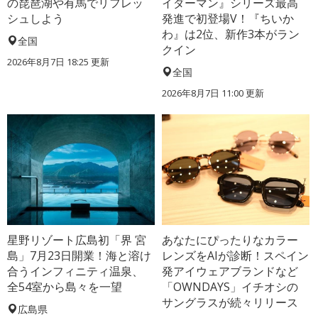
の琵琶湖や有馬でリフレッ
イダーマン』シリーズ最高
シュしよう
発進で初登場V！『ちいか
わ』は2位、新作3本がラン
全国
クイン
2026年8月7日 18:25
更新
全国
2026年8月7日 11:00
更新
星野リゾート広島初「界 宮
あなたにぴったりなカラー
島」7月23日開業！海と溶け
レンズをAIが診断！スペイン
合うインフィニティ温泉、
発アイウェアブランドなど
全54室から島々を一望
「OWNDAYS」イチオシの
サングラスが続々リリース
広島県