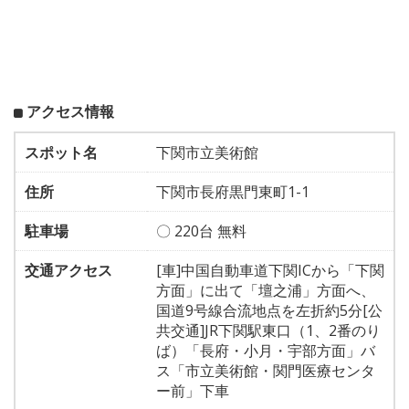
アクセス情報
スポット名
下関市立美術館
住所
下関市長府黒門東町1-1
駐車場
〇 220台 無料
交通アクセス
[車]中国自動車道下関ICから「下関
方面」に出て「壇之浦」方面へ、
国道9号線合流地点を左折約5分[公
共交通]JR下関駅東口（1、2番のり
ば）「長府・小月・宇部方面」バ
ス「市立美術館・関門医療センタ
ー前」下車