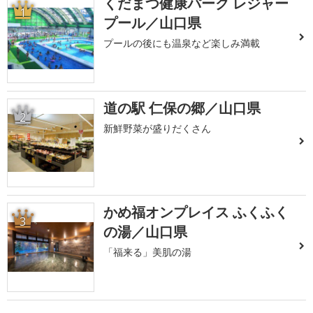
くだまつ健康パーク レジャー
1
プール／山口県
プールの後にも温泉など楽しみ満載
道の駅 仁保の郷／山口県
2
新鮮野菜が盛りだくさん
かめ福オンプレイス ふくふく
3
の湯／山口県
「福来る」美肌の湯