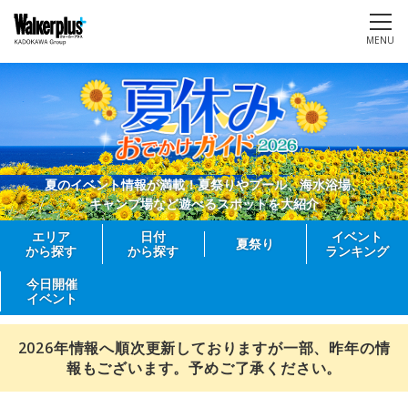
MENU
夏のイベント情報が満載！夏祭りやプール、海水浴場、
キャンプ場など遊べるスポットを大紹介
エリア
日付
イベント
夏祭り
から探す
から探す
ランキング
今日開催
イベント
2026年情報へ順次更新しておりますが一部、昨年の情
報もございます。予めご了承ください。