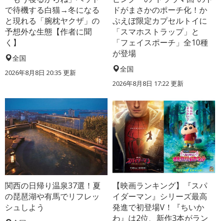
で待機する白猫→冬になる
ドがまさかのポーチ化！か
と現れる「腕枕ヤクザ」の
ぷえぼ限定カプセルトイに
予想外な生態【作者に聞
「スマホストラップ」と
く】
「フェイスポーチ」全10種
が登場
全国
全国
2026年8月8日 20:35
更新
2026年8月8日 17:22
更新
関西の日帰り温泉37選！夏
【映画ランキング】『スパ
の琵琶湖や有馬でリフレッ
イダーマン』シリーズ最高
シュしよう
発進で初登場V！『ちいか
わ』は2位、新作3本がラン