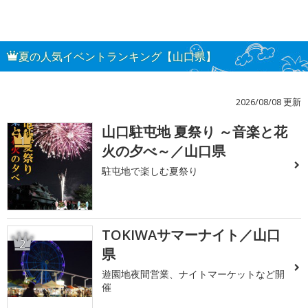
夏の人気イベントランキング【山口県】
2026/08/08 更新
山口駐屯地 夏祭り ～音楽と花
1
火の夕べ～／山口県
駐屯地で楽しむ夏祭り
TOKIWAサマーナイト／山口
2
県
遊園地夜間営業、ナイトマーケットなど開
催