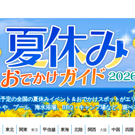
開催予定の全国の夏休みイベント＆おでかけスポットがエ
トや、プール、海水浴場、BBQ・キャンプ場など、遊べ
道
東北
関東
甲信越
東海
北陸
関西
中国
四国
東京
大阪