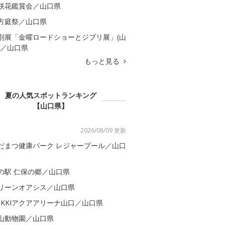
咲花鑑賞会／山口県
方庭祭／山口県
別展「金曜ロードショーとジブリ展」(山
)／山口県
もっと見る
夏の人気スポットランキング
【山口県】
2026/08/09 更新
だまつ健康パーク レジャープール／山口
の駅 仁保の郷／山口県
リーンオアシス／山口県
OKKIアクアアリーナ山口／山口県
山動物園／山口県