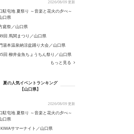
2026/08/09 更新
口駐屯地 夏祭り ～音楽と花火の夕べ～
山口県
方庭祭／山口県
49回 馬関まつり／山口県
門湯本温泉納涼盆踊り大会／山口県
35回 柳井金魚ちょうちん祭り／山口県
もっと見る
夏の人気イベントランキング
【山口県】
2026/08/09 更新
口駐屯地 夏祭り ～音楽と花火の夕べ～
山口県
OKIWAサマーナイト／山口県