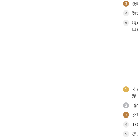
夜
3
数
4
特
5
口
く
1
県
道
2
グ
3
T
4
徳
5