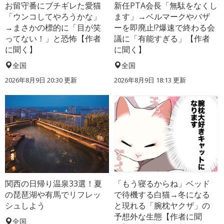
お留守番にブチギレた愛猫
新任PTA会長「無駄をなくし
「ウンコしてやろうかな」
ます」→ベルマークやバザ
→まさかの標的に「目が笑
ーを即廃止!?爆速で終わる会
ってない！」と恐怖【作者
議に「有能すぎる」【作者
に聞く】
に聞く】
全国
全国
2026年8月9日 20:30
更新
2026年8月9日 18:13
更新
関西の日帰り温泉33選！夏
「もう寝るからね」ベッド
の琵琶湖や有馬でリフレッ
で待機する白猫→冬になる
シュしよう
と現れる「腕枕ヤクザ」の
予想外な生態【作者に聞
全国