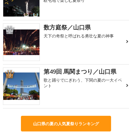
駐屯地で楽しむ夏祭り
数方庭祭／山口県
2
天下の奇祭と呼ばれる勇壮な夏の神事
第49回 馬関まつり／山口県
3
歌と踊りでにぎわう、下関の夏の一大イベ
ント
山口県の夏の人気夏祭りランキング