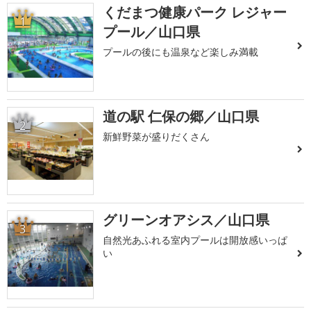
くだまつ健康パーク レジャー
1
プール／山口県
プールの後にも温泉など楽しみ満載
道の駅 仁保の郷／山口県
2
新鮮野菜が盛りだくさん
グリーンオアシス／山口県
3
自然光あふれる室内プールは開放感いっぱ
い