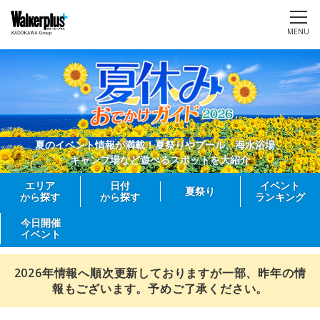
MENU
夏のイベント情報が満載！夏祭りやプール、海水浴場、
キャンプ場など遊べるスポットを大紹介
エリア
日付
イベント
夏祭り
から探す
から探す
ランキング
今日開催
イベント
2026年情報へ順次更新しておりますが一部、昨年の情
報もございます。予めご了承ください。