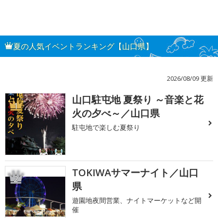
夏の人気イベントランキング【山口県】
2026/08/09 更新
山口駐屯地 夏祭り ～音楽と花
1
火の夕べ～／山口県
駐屯地で楽しむ夏祭り
TOKIWAサマーナイト／山口
2
県
遊園地夜間営業、ナイトマーケットなど開
催