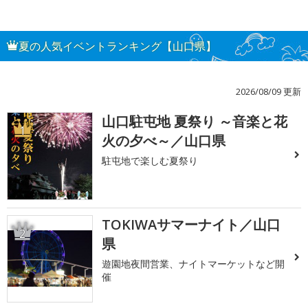
夏の人気イベントランキング【山口県】
2026/08/09 更新
山口駐屯地 夏祭り ～音楽と花
1
火の夕べ～／山口県
駐屯地で楽しむ夏祭り
TOKIWAサマーナイト／山口
2
県
遊園地夜間営業、ナイトマーケットなど開
催