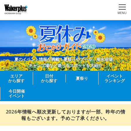
MENU
夏のイベント情報が満載！夏祭りやプール、海水浴場、
キャンプ場など遊べるスポットを大紹介
エリア
日付
イベント
夏祭り
から探す
から探す
ランキング
今日開催
イベント
2026年情報へ順次更新しておりますが一部、昨年の情
報もございます。予めご了承ください。