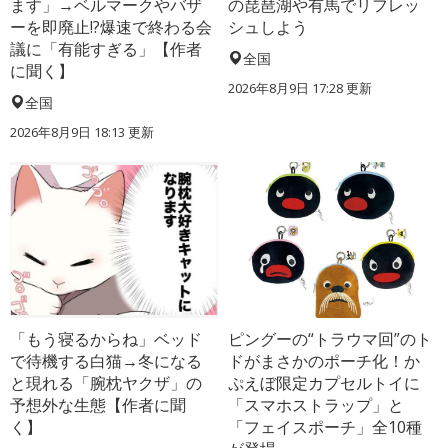
ます」→ベルマークやバザ
の琵琶湖や有馬でリフレッ
ーを即廃止!?爆速で終わる会
シュしよう
議に「有能すぎる」【作者
全国
に聞く】
2026年8月9日 17:28
更新
全国
2026年8月9日 18:13
更新
「もう寝るからね」ベッド
ピングーの“トラウマ回”のト
で待機する白猫→冬になる
ドがまさかのポーチ化！か
と現れる「腕枕ヤクザ」の
ぷえぼ限定カプセルトイに
予想外な生態【作者に聞
「スマホストラップ」と
く】
「フェイスポーチ」全10種