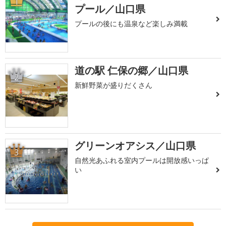
1
プール／山口県
プールの後にも温泉など楽しみ満載
道の駅 仁保の郷／山口県
2
新鮮野菜が盛りだくさん
グリーンオアシス／山口県
3
自然光あふれる室内プールは開放感いっぱ
い