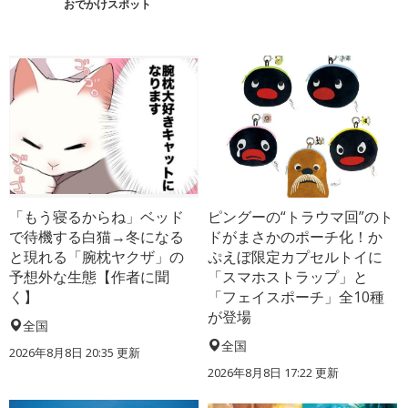
おでかけスポット
「もう寝るからね」ベッド
ピングーの“トラウマ回”のト
で待機する白猫→冬になる
ドがまさかのポーチ化！か
と現れる「腕枕ヤクザ」の
ぷえぼ限定カプセルトイに
予想外な生態【作者に聞
「スマホストラップ」と
く】
「フェイスポーチ」全10種
が登場
全国
全国
2026年8月8日 20:35
更新
2026年8月8日 17:22
更新