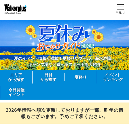
MENU
夏のイベント情報が満載！夏祭りやプール、海水浴場、
キャンプ場など遊べるスポットを大紹介
エリア
日付
イベント
夏祭り
から探す
から探す
ランキング
今日開催
イベント
2026年情報へ順次更新しておりますが一部、昨年の情
報もございます。予めご了承ください。