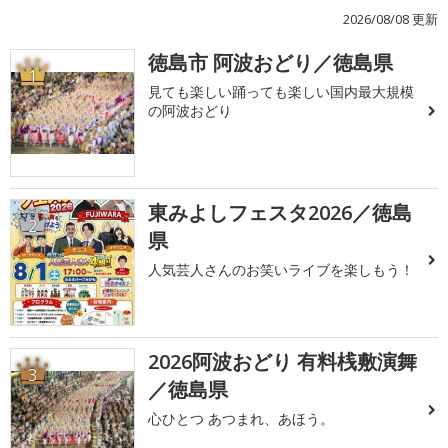
2026/08/08 更新
徳島市 阿波おどり／徳島県
1
見ても楽しい踊っても楽しい国内最大規模
の阿波おどり
東みよしフェスタ2026／徳島
2
県
人気芸人さんのお笑いライブを楽しもう！
2026阿波おどり 有料桟敷演舞
3
／徳島県
心ひとつ あつまれ、あほう。