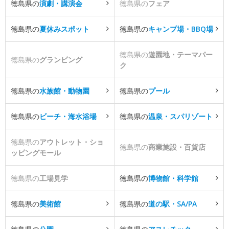
徳島県の
演劇・講演会
徳島県の
フェア
徳島県の
夏休みスポット
徳島県の
キャンプ場・BBQ場
徳島県の
遊園地・テーマパー
徳島県の
グランピング
ク
徳島県の
水族館・動物園
徳島県の
プール
徳島県の
ビーチ・海水浴場
徳島県の
温泉・スパリゾート
徳島県の
アウトレット・ショ
徳島県の
商業施設・百貨店
ッピングモール
徳島県の
工場見学
徳島県の
博物館・科学館
徳島県の
美術館
徳島県の
道の駅・SA/PA