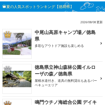
夏の人気スポットランキング【徳島県】
2026/08/08 更新
中尾山高原キャンプ場／徳島
1
県
多彩なアウトドア施設も楽しめる
徳島県立神山森林公園イルロ
2
ーザの森／徳島県
屋根水道付き、道具の無料貸出もあるバー
ベキューエリア
鳴門ウチノ海総合公園 デイキ